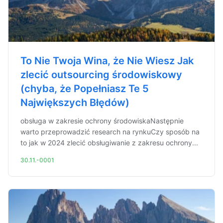
To Nie Twoja Wina, że Nie Wiesz Jak
zlecić outsourcing środowiskowy
(chyba, że Popełniasz Te 5
Największych Błędów)
obsługa w zakresie ochrony środowiskaNastępnie
warto przeprowadzić research na rynkuCzy sposób na
to jak w 2024 zlecić obsługiwanie z zakresu ochrony...
30.11.-0001