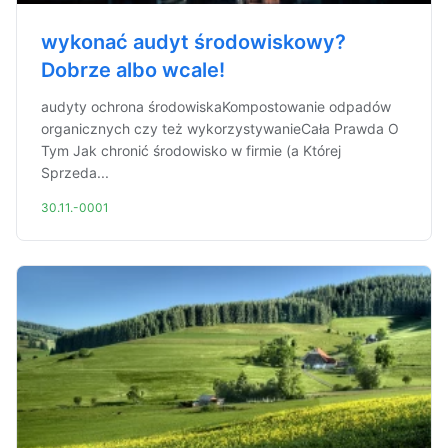
wykonać audyt środowiskowy?
Dobrze albo wcale!
audyty ochrona środowiskaKompostowanie odpadów
organicznych czy też wykorzystywanieCała Prawda O
Tym Jak chronić środowisko w firmie (a Której
Sprzeda...
30.11.-0001