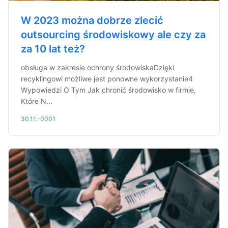
W 2023 można dobrze zlecić
outsourcing środowiskowy ale czy za
za 10 lat też?
obsługa w zakresie ochrony środowiskaDzięki
recyklingowi możliwe jest ponowne wykorzystanie4
Wypowiedzi O Tym Jak chronić środowisko w firmie,
Które N...
30.11.-0001