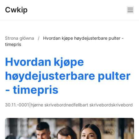
Cwkip
Strona główna
/
Hvordan kjøpe høydejusterbare pulter -
timepris
Hvordan kjøpe
høydejusterbare pulter
- timepris
30.11.-0001
|
hjørne skrivebord
nedfellbart skrivebord
skrivebord