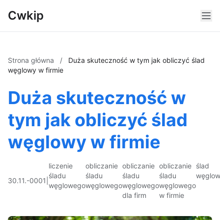
Cwkip
Strona główna
/
Duża skuteczność w tym jak obliczyć ślad
węglowy w firmie
Duża skuteczność w
tym jak obliczyć ślad
węglowy w firmie
liczenie
obliczanie
obliczanie
obliczanie
ślad
śladu
śladu
śladu
śladu
węglo
30.11.-0001
|
węglowego
węglowego
węglowego
węglowego
dla firm
w firmie