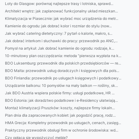
Loty do Glasgow: porównaj najlepsze trasy i lotniska, sprawd...
Architekt wnętrz: jak zaplanować funkcjonalny układ mieszkan...
Klimatyzacja w Piasecznie: jak wybrać moc urządzenia do metr...
Kamienie do ogrodu: jak dobrać kolor i rozmiar do stylu (now...
Jak wybrać catering dietetyczny: 7 pytań o kalorie, makro, s...
Jak dobrać interkom i słuchawki do pracy: przewodnik po ANC,...
Pomysł na artykuł: Jak dobrać kamienie do ogrodu: rodzaje, k...
10-minutowy plan oszczędzania: metoda “pierwsza wypłata na k...
BDO Luksemburg: przewodnik dla polskich przedsiębiorców — re...
BDO Malta: przewodnik usług doradczych i księgowych dla pols...
BDO Finlandia: przewodnik po usługach księgowych i podatkowy...
Urządzanie balkonu: 10 pomysłów na mały balkon — rośliny, sk...
Jak BDO Austria wspiera polskie firmy: usługi podatkowe, HR ...
BDO Estonia: jak doradztwo podatkowe i e‑Residency ułatwiają...
Montaż klimatyzacji Pruszków: koszty, najlepsze firmy lokaln...
Plan dnia dla zapracowanych kobiet: jak pogodzić pracę, rodz...
HMA Grecja: Kompletny przewodnik po usługach, cenach, zasięg...
Praktyczny przewodnik obsługi firm w ochronie środowiska: wd...
Czy opłaca się wypożyczyć meble?