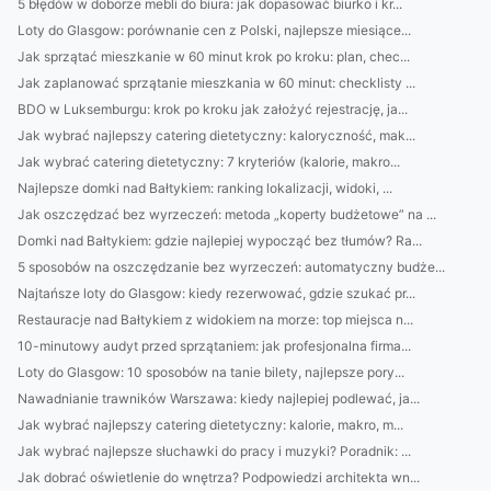
5 błędów w doborze mebli do biura: jak dopasować biurko i kr...
Loty do Glasgow: porównanie cen z Polski, najlepsze miesiące...
Jak sprzątać mieszkanie w 60 minut krok po kroku: plan, chec...
Jak zaplanować sprzątanie mieszkania w 60 minut: checklisty ...
BDO w Luksemburgu: krok po kroku jak założyć rejestrację, ja...
Jak wybrać najlepszy catering dietetyczny: kaloryczność, mak...
Jak wybrać catering dietetyczny: 7 kryteriów (kalorie, makro...
Najlepsze domki nad Bałtykiem: ranking lokalizacji, widoki, ...
Jak oszczędzać bez wyrzeczeń: metoda „koperty budżetowe” na ...
Domki nad Bałtykiem: gdzie najlepiej wypocząć bez tłumów? Ra...
5 sposobów na oszczędzanie bez wyrzeczeń: automatyczny budże...
Najtańsze loty do Glasgow: kiedy rezerwować, gdzie szukać pr...
Restauracje nad Bałtykiem z widokiem na morze: top miejsca n...
10-minutowy audyt przed sprzątaniem: jak profesjonalna firma...
Loty do Glasgow: 10 sposobów na tanie bilety, najlepsze pory...
Nawadnianie trawników Warszawa: kiedy najlepiej podlewać, ja...
Jak wybrać najlepszy catering dietetyczny: kalorie, makro, m...
Jak wybrać najlepsze słuchawki do pracy i muzyki? Poradnik: ...
Jak dobrać oświetlenie do wnętrza? Podpowiedzi architekta wn...