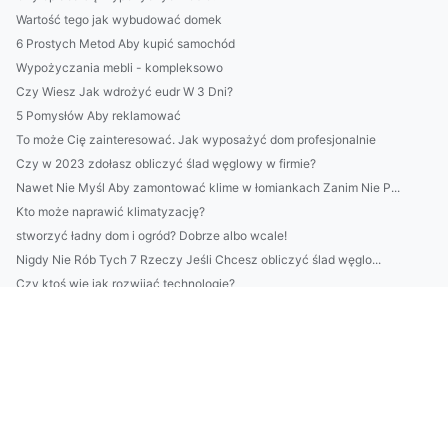
Wartość tego jak wybudować domek
6 Prostych Metod Aby kupić samochód
Wypożyczania mebli - kompleksowo
Czy Wiesz Jak wdrożyć eudr W 3 Dni?
5 Pomysłów Aby reklamować
To może Cię zainteresować. Jak wyposażyć dom profesjonalnie
Czy w 2023 zdołasz obliczyć ślad węglowy w firmie?
Nawet Nie Myśl Aby zamontować klime w łomiankach Zanim Nie P...
Kto może naprawić klimatyzację?
stworzyć ładny dom i ogród? Dobrze albo wcale!
Nigdy Nie Rób Tych 7 Rzeczy Jeśli Chcesz obliczyć ślad węglo...
Czy ktoś wie jak rozwijać technologię?
Czy ktoś może mi pomóc wykonać odbiór elektroodpadów w Biały...
Szukam informacji jak chronić środowisko
Wspaniały sposób na to jak naprawić klimatyzację
Wycena tego jak organizować imprezę
Hvordan kjøpe høydejusterbare pulter - timepris