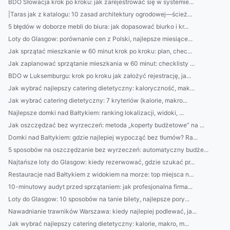
BDO Słowacja krok po kroku: jak zarejestrować się w systemie...
|Taras jak z katalogu: 10 zasad architektury ogrodowej—ścież...
5 błędów w doborze mebli do biura: jak dopasować biurko i kr...
Loty do Glasgow: porównanie cen z Polski, najlepsze miesiące...
Jak sprzątać mieszkanie w 60 minut krok po kroku: plan, chec...
Jak zaplanować sprzątanie mieszkania w 60 minut: checklisty ...
BDO w Luksemburgu: krok po kroku jak założyć rejestrację, ja...
Jak wybrać najlepszy catering dietetyczny: kaloryczność, mak...
Jak wybrać catering dietetyczny: 7 kryteriów (kalorie, makro...
Najlepsze domki nad Bałtykiem: ranking lokalizacji, widoki, ...
Jak oszczędzać bez wyrzeczeń: metoda „koperty budżetowe” na ...
Domki nad Bałtykiem: gdzie najlepiej wypocząć bez tłumów? Ra...
5 sposobów na oszczędzanie bez wyrzeczeń: automatyczny budże...
Najtańsze loty do Glasgow: kiedy rezerwować, gdzie szukać pr...
Restauracje nad Bałtykiem z widokiem na morze: top miejsca n...
10-minutowy audyt przed sprzątaniem: jak profesjonalna firma...
Loty do Glasgow: 10 sposobów na tanie bilety, najlepsze pory...
Nawadnianie trawników Warszawa: kiedy najlepiej podlewać, ja...
Jak wybrać najlepszy catering dietetyczny: kalorie, makro, m...