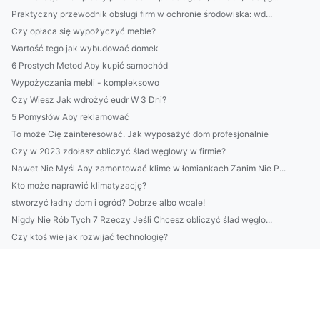
Praktyczny przewodnik obsługi firm w ochronie środowiska: wd...
Czy opłaca się wypożyczyć meble?
Wartość tego jak wybudować domek
6 Prostych Metod Aby kupić samochód
Wypożyczania mebli - kompleksowo
Czy Wiesz Jak wdrożyć eudr W 3 Dni?
5 Pomysłów Aby reklamować
To może Cię zainteresować. Jak wyposażyć dom profesjonalnie
Czy w 2023 zdołasz obliczyć ślad węglowy w firmie?
Nawet Nie Myśl Aby zamontować klime w łomiankach Zanim Nie P...
Kto może naprawić klimatyzację?
stworzyć ładny dom i ogród? Dobrze albo wcale!
Nigdy Nie Rób Tych 7 Rzeczy Jeśli Chcesz obliczyć ślad węglo...
Czy ktoś wie jak rozwijać technologię?
Czy ktoś może mi pomóc wykonać odbiór elektroodpadów w Biały...
Szukam informacji jak chronić środowisko
Wspaniały sposób na to jak naprawić klimatyzację
Wycena tego jak organizować imprezę