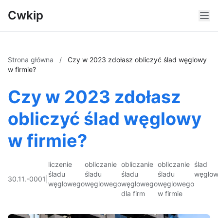
Cwkip
Strona główna
/
Czy w 2023 zdołasz obliczyć ślad węglowy
w firmie?
Czy w 2023 zdołasz
obliczyć ślad węglowy
w firmie?
liczenie
obliczanie
obliczanie
obliczanie
ślad
śladu
śladu
śladu
śladu
węglo
30.11.-0001
|
węglowego
węglowego
węglowego
węglowego
dla firm
w firmie