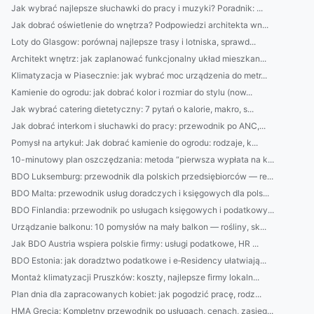
Jak wybrać najlepsze słuchawki do pracy i muzyki? Poradnik: ...
Jak dobrać oświetlenie do wnętrza? Podpowiedzi architekta wn...
Loty do Glasgow: porównaj najlepsze trasy i lotniska, sprawd...
Architekt wnętrz: jak zaplanować funkcjonalny układ mieszkan...
Klimatyzacja w Piasecznie: jak wybrać moc urządzenia do metr...
Kamienie do ogrodu: jak dobrać kolor i rozmiar do stylu (now...
Jak wybrać catering dietetyczny: 7 pytań o kalorie, makro, s...
Jak dobrać interkom i słuchawki do pracy: przewodnik po ANC,...
Pomysł na artykuł: Jak dobrać kamienie do ogrodu: rodzaje, k...
10-minutowy plan oszczędzania: metoda “pierwsza wypłata na k...
BDO Luksemburg: przewodnik dla polskich przedsiębiorców — re...
BDO Malta: przewodnik usług doradczych i księgowych dla pols...
BDO Finlandia: przewodnik po usługach księgowych i podatkowy...
Urządzanie balkonu: 10 pomysłów na mały balkon — rośliny, sk...
Jak BDO Austria wspiera polskie firmy: usługi podatkowe, HR ...
BDO Estonia: jak doradztwo podatkowe i e‑Residency ułatwiają...
Montaż klimatyzacji Pruszków: koszty, najlepsze firmy lokaln...
Plan dnia dla zapracowanych kobiet: jak pogodzić pracę, rodz...
HMA Grecja: Kompletny przewodnik po usługach, cenach, zasięg...