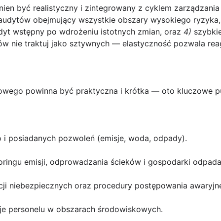
en być realistyczny i zintegrowany z cyklem zarządzani
audytów obejmujący wszystkie obszary wysokiego ryzyka
yt wstępny po wdrożeniu istotnych zmian, oraz
4)
szybkie
nów nie traktuj jako sztywnych — elastyczność pozwala re
kowego
powinna być praktyczna i krótka — oto kluczowe p
o i posiadanych pozwoleń (emisje, woda, odpady).
oringu emisji, odprowadzania ścieków i gospodarki odpada
cji niebezpiecznych oraz procedury postępowania awaryjn
cje personelu w obszarach środowiskowych.