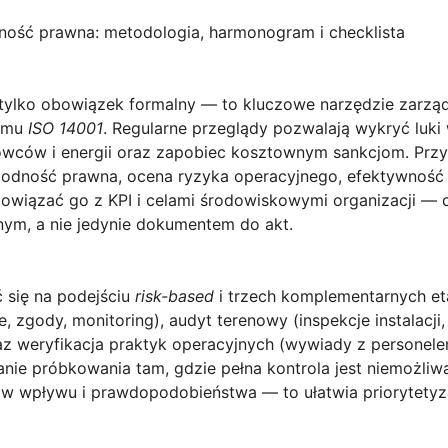
ość prawna: metodologia, harmonogram i checklista
 tylko obowiązek formalny — to kluczowe narzędzie zarząd
temu
ISO 14001
. Regularne przeglądy pozwalają wykryć luki
wców i energii oraz zapobiec kosztownym sankcjom. Przy
zgodność prawna, ocena ryzyka operacyjnego, efektywność 
owiązać go z KPI i celami środowiskowymi organizacji — d
nym, a nie jedynie dokumentem do akt.
 się na podejściu
risk-based
i trzech komplementarnych et
e, zgody, monitoring), audyt terenowy (inspekcje instalacj
az weryfikacja praktyk operacyjnych (wywiady z personelem
nie próbkowania tam, gdzie pełna kontrola jest niemożliwa
ów wpływu i prawdopodobieństwa — to ułatwia priorytetyza