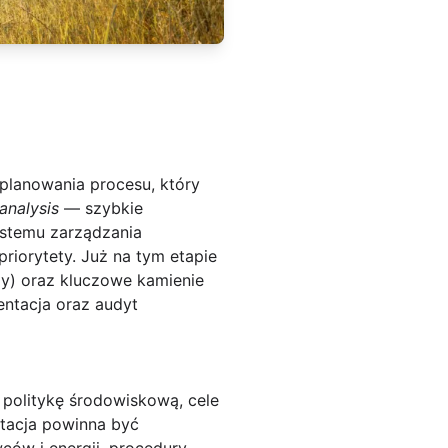
lanowania procesu, który
analysis
— szybkie
ystemu zarządzania
iorytety. Już na tym etapie
my) oraz kluczowe kamienie
entacja oraz audyt
 politykę środowiskową, cele
ntacja powinna być