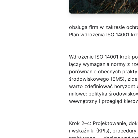
obsługa firm w zakresie och
Plan wdrożenia ISO 14001 kro
Wdrożenie ISO 14001 krok po
łączy wymagania normy z rze
porównanie obecnych praktyk
środowiskowego (EMS), ziden
warto zdefiniować horyzont 
milowe: polityka środowiskow
wewnętrzny i przegląd kiero
Krok 2–4: Projektowanie, do
i wskaźniki (KPIs), procedu