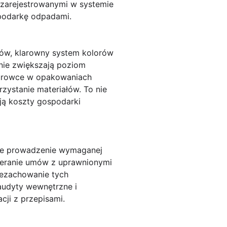
 zarejestrowanymi w systemie
podarkę odpadami.
ków, klarowny system kolorów
cznie zwiększają poziom
surowce w opakowaniach
ystanie materiałów. To nie
ają koszty gospodarki
kże prowadzenie wymaganej
wieranie umów z uprawnionymi
iezachowanie tych
udyty wewnętrzne i
ji z przepisami.