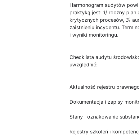
Harmonogram audytów powini
praktyką jest:
1)
roczny plan 
krytycznych procesów,
3)
aud
zaistnieniu incydentu. Termi
i wyniki monitoringu.
Checklista audytu środowis
uwzględnić:
Aktualność rejestru prawneg
Dokumentacja i zapisy monit
Stany i oznakowanie substan
Rejestry szkoleń i kompeten