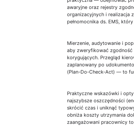
praktyczna — obejmować proc
awaryjne oraz rejestry zgod
organizacyjnych i realizacj
pełnomocnika ds. EMS, który 
Mierzenie, audytowanie i pop
aby zweryfikować zgodność dz
korygujących. Przegląd kier
zaplanowany po udokumentowa
(Plan-Do-Check-Act) — to fu
Praktyczne wskazówki i opty
najszybsze oszczędności (en
skrócić czas i uniknąć typo
obniża koszty utrzymania do
zaangażowani pracownicy to 