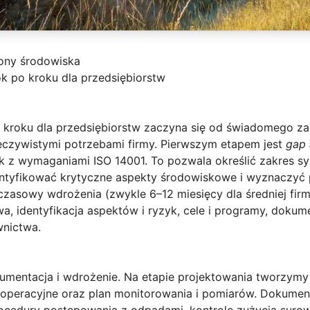
rony środowiska
k po kroku dla przedsiębiorstw
 kroku dla przedsiębiorstw
zaczyna się od świadomego zap
czywistymi potrzebami firmy. Pierwszym etapem jest
gap 
 z wymaganiami ISO 14001. To pozwala określić zakres s
tyfikować krytyczne aspekty środowiskowe i wyznaczyć pr
czasowy wdrożenia (zwykle 6–12 miesięcy dla średniej fir
a, identyfikacja aspektów i ryzyk, cele i programy, dokum
wnictwa.
kumentacja i wdrożenie
. Na etapie projektowania tworzymy
ry operacyjne oraz plan monitorowania i pomiarów. Dokume