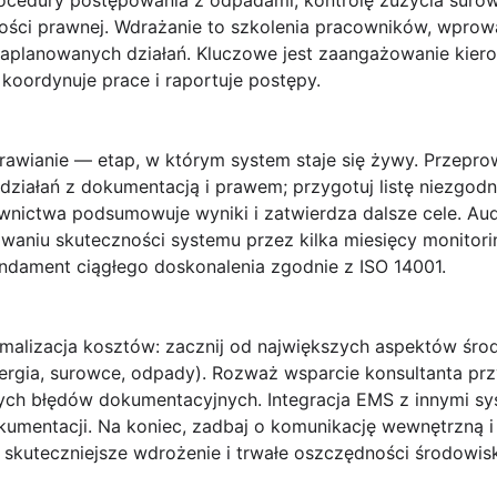
edury postępowania z odpadami, kontrolę zużycia surowc
ności prawnej. Wdrażanie to szkolenia pracowników, wpro
a zaplanowanych działań. Kluczowe jest zaangażowanie kie
koordynuje prace i raportuje postępy.
rawianie
— etap, w którym system staje się żywy. Przepr
iałań z dokumentacją i prawem; przygotuj listę niezgodno
ownictwa podsumowuje wyniki i zatwierdza dalsze cele. Au
niu skuteczności systemu przez kilka miesięcy monitori
ndament ciągłego doskonalenia zgodnie z ISO 14001.
malizacja kosztów
: zacznij od największych aspektów śr
ergia, surowce, odpady). Rozważ wsparcie konsultanta pr
wych błędów dokumentacyjnych. Integracja EMS z innymi sy
kumentacji. Na koniec, zadbaj o komunikację wewnętrzną
skuteczniejsze wdrożenie i trwałe oszczędności środowis