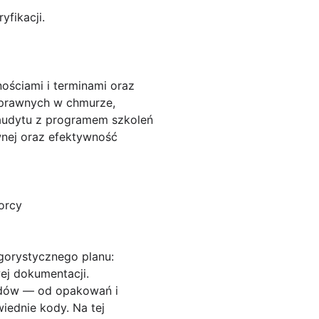
fikacji.
ościami i terminami oraz
w prawnych w chmurze,
 audytu z programem szkoleń
nej oraz efektywność
orcy
ygorystycznego planu:
ej dokumentacji.
padów — od opakowań i
iednie kody. Na tej