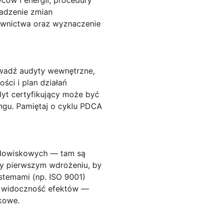
ów i energii, procedury
wadzenie zmian
rownictwa oraz wyznaczenie
owadź audyty wewnętrzne,
ści i plan działań
dyt certyfikujący może być
ngu. Pamiętaj o cyklu PDCA
odowiskowych — tam są
zy pierwszym wdrożeniu, by
stemami (np. ISO 9001)
 i widoczność efektów —
kowe.