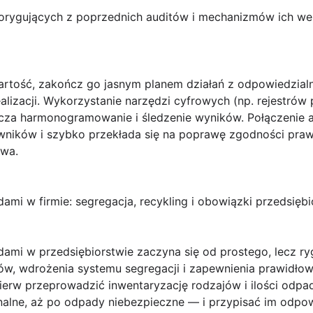
rygujących z poprzednich auditów i mechanizmów ich wery
artość, zakończ go jasnym planem działań z odpowiedzialn
lizacji. Wykorzystanie narzędzi cyfrowych (np. rejestró
aszcza harmonogramowanie i śledzenie wyników. Połączenie
ników i szybko przekłada się na poprawę zgodności praw
twa.
i w firmie: segregacja, recykling i obowiązki przedsiębi
dami
w przedsiębiorstwie zaczyna się od prostego, lecz r
dów, wdrożenia systemu segregacji i zapewnienia prawidłow
pierw przeprowadzić inwentaryzację rodzajów i ilości od
alne, aż po odpady niebezpieczne — i przypisać im odpow