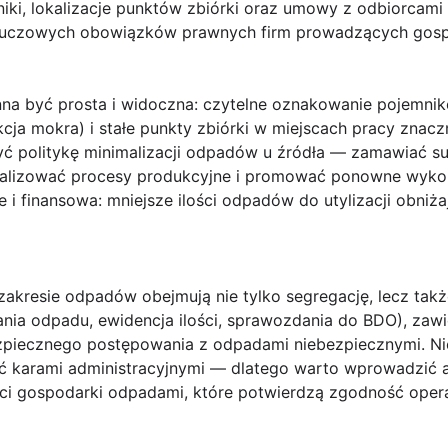
iki, lokalizacje punktów zbiórki oraz umowy z odbiorcami
z kluczowych obowiązków prawnych firm prowadzących gos
na być prosta i widoczna: czytelne oznakowanie pojemni
frakcja mokra) i stałe punkty zbiórki w miejscach pracy zna
yć politykę minimalizacji odpadów u źródła — zamawiać 
alizować procesy produkcyjne i promować ponowne wykorz
e i finansowa: mniejsze ilości odpadów do utylizacji obniż
zakresie odpadów obejmują nie tylko segregację, lecz ta
ania odpadu, ewidencja ilości, sprawozdania do BDO), za
ezpiecznego postępowania z odpadami niebezpiecznymi. N
karami administracyjnymi — dlatego warto wprowadzić a
ci gospodarki odpadami, które potwierdzą zgodność operac