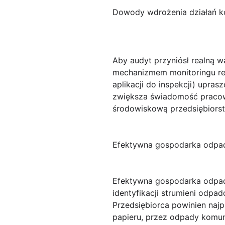
Dowody wdrożenia działań ko
Aby audyt przyniósł realną w
mechanizmem monitoringu rea
aplikacji do inspekcji) upr
zwiększa świadomość pracow
środowiskową przedsiębiors
Efektywna gospodarka odpadam
Efektywna
gospodarka odpa
identyfikacji strumieni odpa
Przedsiębiorca powinien naj
papieru, przez odpady komun