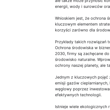
ale także może przynosić ko
energii, wody i surowców or
Wnioskiem jest, że ochrona ś
kluczowym elementem strategi
korzyści zarówno dla środowi
Przykłady takich rozwiązań to
Ochrona środowiska w biznesi
2030, firmy są zachęcane do
środowisko naturalne. Wprowa
ochrony naszej planety, ale t
Jednym z kluczowych pojęć z
emisji gazów cieplarnianych,
węglowy poprzez inwestowanie
efektywnych technologii.
Istnieje wiele ekologicznych