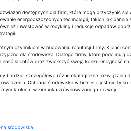
 rozwiązań dostępnych dla firm, które mogą przyczynić się
wanie energooszczędnych technologii, takich jak panele 
również inwestować w recykling i redukcję odpadów popr
ategii.
totnym czynnikiem w budowaniu reputacji firmy. Klienci cor
przyjazne dla środowiska. Dlatego firmy, które podejmują d
alność klientów oraz zwiększyć swoją konkurencyjność na 
y bardziej szczegółowo różne ekologiczne rozwiązania dos
prowadzenia. Ochrona środowiska w biznesie jest nie tylk
icznym krokiem w kierunku zrównoważonego rozwoju.
ona środowiska