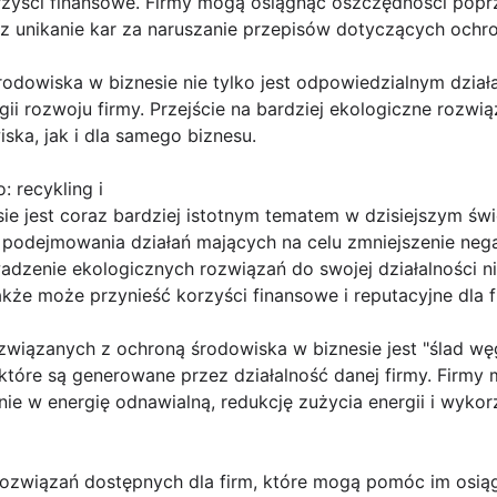
rzyści finansowe. Firmy mogą osiągnąć oszczędności popr
az unikanie kar za naruszanie przepisów dotyczących ochr
rodowiska w biznesie nie tylko jest odpowiedzialnym dział
i rozwoju firmy. Przejście na bardziej ekologiczne rozwi
ska, jak i dla samego biznesu.
: recykling i
e jest coraz bardziej istotnym tematem w dzisiejszym świ
 podejmowania działań mających na celu zmniejszenie ne
dzenie ekologicznych rozwiązań do swojej działalności ni
akże może przynieść korzyści finansowe i reputacyjne dla f
wiązanych z ochroną środowiska w biznesie jest "ślad wę
 które są generowane przez działalność danej firmy. Firmy
 w energię odnawialną, redukcję zużycia energii i wykorz
 rozwiązań dostępnych dla firm, które mogą pomóc im osią