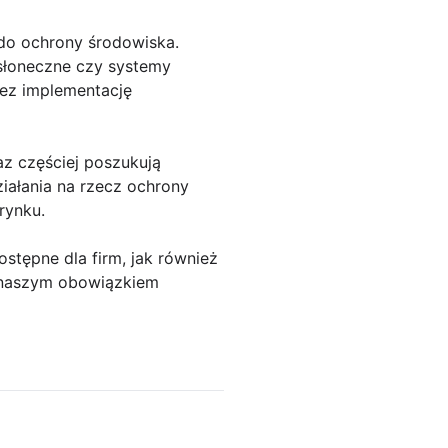
 do ochrony środowiska.
słoneczne czy systemy
zez implementację
az częściej poszukują
ziałania na rzecz ochrony
rynku.
tępne dla firm, jak również
o naszym obowiązkiem