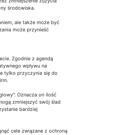
zez zmniejszenie zużycia
ony środowiska.
aniem, ale także może być
ązania może przynieść
ecie. Zgodnie z agendą
gatywnego wpływu na
e tylko przyczynia się do
irm.
glowy". Oznacza on ilość
 mogą zmniejszyć swój ślad
ystanie bardziej
gnąć cele związane z ochroną