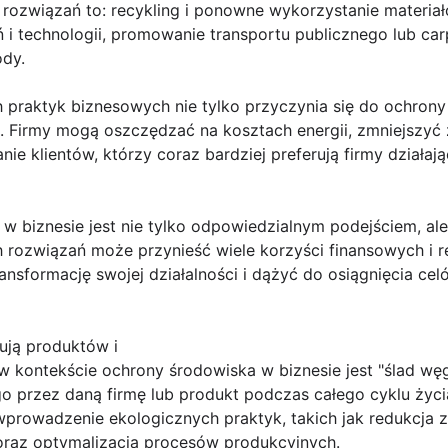
 rozwiązań to: recykling i ponowne wykorzystanie materia
i technologii, promowanie transportu publicznego lub ca
ody.
praktyk biznesowych nie tylko przyczynia się do ochrony
e. Firmy mogą oszczędzać na kosztach energii, zmniejszyć
nie klientów, którzy coraz bardziej preferują firmy dział
w biznesie jest nie tylko odpowiedzialnym podejściem, ale
rozwiązań może przynieść wiele korzyści finansowych i r
nsformację swojej działalności i dążyć do osiągnięcia ce
kują produktów i
 kontekście ochrony środowiska w biznesie jest "ślad węg
 przez daną firmę lub produkt podczas całego cyklu życi
rowadzenie ekologicznych praktyk, takich jak redukcja zu
 oraz optymalizacja procesów produkcyjnych.