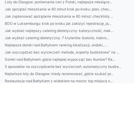
Loty do Glasgow: porównanie cen z Polski, najlepsze miesiące...
Jak sprzątać mieszkanie w 60 minut krok po kroku: plan, chec...
Jak zaplanować sprzątanie mieszkania w 60 minut: checklisty ...
BDO w Luksemburgu: krok po kroku jak założyć rejestrację, ja...
Jak wybrać najlepszy catering dietetyczny: kaloryczność, mak...
Jak wybrać catering dietetyczny: 7 kryteriów (kalorie, makro...
Najlepsze domki nad Bałtykiem: ranking lokalizacji, widoki, ...
Jak oszczędzać bez wyrzeczeń: metoda „koperty budżetowe” na ...
Domki nad Bałtykiem: gdzie najlepiej wypocząć bez tłumów? Ra...
5 sposobów na oszczędzanie bez wyrzeczeń: automatyczny budże...
Najtańsze loty do Glasgow: kiedy rezerwować, gdzie szukać pr...
Restauracje nad Bałtykiem z widokiem na morze: top miejsca n...
10-minutowy audyt przed sprzątaniem: jak profesjonalna firma...
Loty do Glasgow: 10 sposobów na tanie bilety, najlepsze pory...
Nawadnianie trawników Warszawa: kiedy najlepiej podlewać, ja...
Jak wybrać najlepszy catering dietetyczny: kalorie, makro, m...
Jak wybrać najlepsze słuchawki do pracy i muzyki? Poradnik: ...
Jak dobrać oświetlenie do wnętrza? Podpowiedzi architekta wn...
Loty do Glasgow: porównaj najlepsze trasy i lotniska, sprawd...