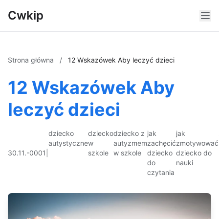
Cwkip
Strona główna
/
12 Wskazówek Aby leczyć dzieci
12 Wskazówek Aby
leczyć dzieci
dziecko
dziecko
dziecko z
jak
jak
autystyczne
w
autyzmem
zachęcić
zmotywować
30.11.-0001
|
szkole
w szkole
dziecko
dziecko do
do
nauki
czytania