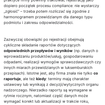
praktyce firmy powinny traktować rejestrację jako
dopiero początek procesu compliance: nie wystarczy
„zgłosić” – trzeba
potem rozliczać
się zgodnie z
harmonogramem przewidzianym dla danego typu
podmiotu i zakresu odpowiedzialności.
Zazwyczaj obowiązki po rejestracji obejmują
cykliczne składanie raportów dotyczących
odpowiednich przepływów i wyników
(np. danych o
wprowadzaniu produktów/usług, gospodarowaniu
odpadami, realizacji wymogów sprawozdawczych czy
innych miarach przewidzianych w luksemburskich
przepisach). Istotne jest, aby firma znała nie tylko
co
raportuje
, ale też
kiedy
: terminy mają charakter
ustawowy lub wynikają z decyzji/wytycznych organu
nadzorczego. Nierzadko raporty są wymagane w
rytmie rocznym, natomiast część danych może
wymagać korekt lub aktualizacji w trakcie roku,