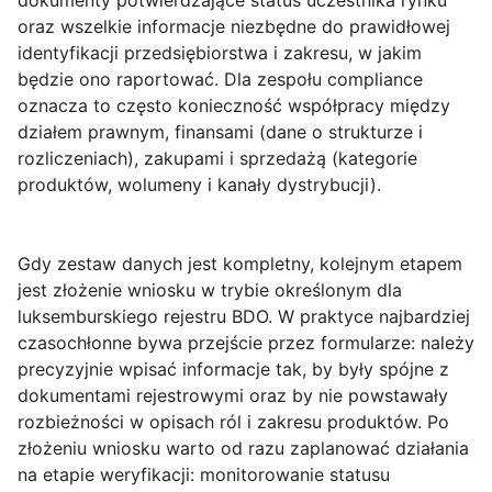
dokumenty potwierdzające status uczestnika rynku
oraz wszelkie informacje niezbędne do prawidłowej
identyfikacji przedsiębiorstwa i zakresu, w jakim
będzie ono raportować. Dla zespołu compliance
oznacza to często konieczność współpracy między
działem prawnym, finansami (dane o strukturze i
rozliczeniach), zakupami i sprzedażą (kategorie
produktów, wolumeny i kanały dystrybucji).
Gdy zestaw danych jest kompletny, kolejnym etapem
jest złożenie wniosku w trybie określonym dla
luksemburskiego rejestru BDO. W praktyce najbardziej
czasochłonne bywa przejście przez formularze: należy
precyzyjnie wpisać informacje tak, by były spójne z
dokumentami rejestrowymi oraz by nie powstawały
rozbieżności w opisach ról i zakresu produktów. Po
złożeniu wniosku warto od razu zaplanować działania
na etapie weryfikacji: monitorowanie statusu