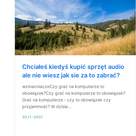
Chciałeś kiedyś kupić sprzęt audio
ale nie wiesz jak sie za to zabrać?
wzmacniaczeCzy grać na komputerze to
obowiązek?Czy grać na komputerze to obowiązek?
Grać na komputerze - czy to obowiązek czy
przyjemność? W dzisie...
30.11.-0001