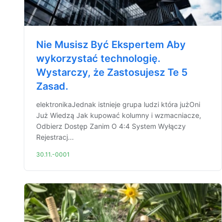
Nie Musisz Być Ekspertem Aby
wykorzystać technologię.
Wystarczy, że Zastosujesz Te 5
Zasad.
elektronikaJednak istnieje grupa ludzi która jużOni
Już Wiedzą Jak kupować kolumny i wzmacniacze,
Odbierz Dostęp Zanim O 4:4 System Wyłączy
Rejestracj...
30.11.-0001