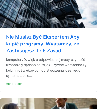
Nie Musisz Być Ekspertem Aby
kupić programy. Wystarczy, że
Zastosujesz Te 5 Zasad.
komputeryDźwięk o odpowiedniej mocy czystość
iWspaniały sposób na to jak używać wzmacniaczy i
kolumn dźwiękowych do stworzenia idealnego
systemu audio...
30.11.-0001