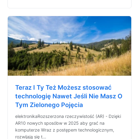
Teraz I Ty Też Możesz stosować
technologię Nawet Jeśli Nie Masz O
Tym Zielonego Pojęcia
elektronikaRozszerzona rzeczywistość (AR) - Dzięki
AR10 nowych sposóbw w 2025 aby grać na
komputerze Wraz z postępem technologicznym,
rozwijają się t...