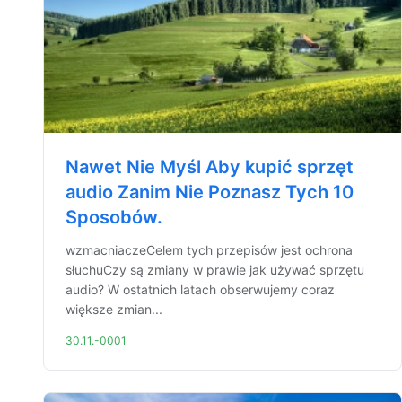
Nawet Nie Myśl Aby kupić sprzęt
audio Zanim Nie Poznasz Tych 10
Sposobów.
wzmacniaczeCelem tych przepisów jest ochrona
słuchuCzy są zmiany w prawie jak używać sprzętu
audio? W ostatnich latach obserwujemy coraz
większe zmian...
30.11.-0001