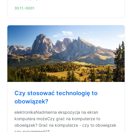
30.11.-0001
Czy stosować technologię to
obowiązek?
elektronikaNadmierna ekspozycja na ekran
komputera możeCzy grać na komputerze to
obowiązek? Grać na komputerze - czy to obowiązek
czy przyjemność? ...