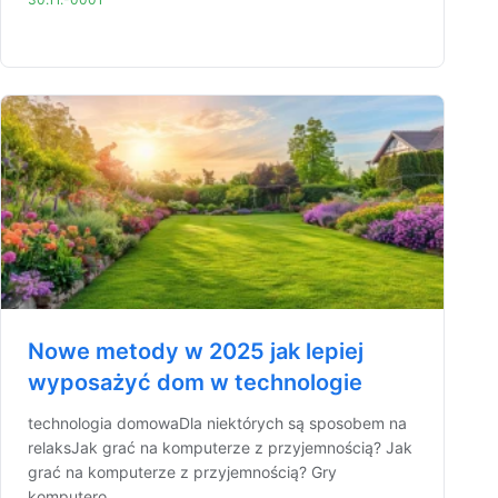
Nowe metody w 2025 jak lepiej
wyposażyć dom w technologie
technologia domowaDla niektórych są sposobem na
relaksJak grać na komputerze z przyjemnością? Jak
grać na komputerze z przyjemnością? Gry
komputero...