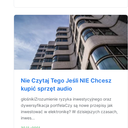
Nie Czytaj Tego Jeśli NIE Chcesz
kupić sprzęt audio
głośnikiZrozumienie ryzyka inwestycyjnego oraz
dywersyfikacja portfelaCzy są nowe przepisy jak
inwestować w elektronikę? W dzisiejszych czasach,
inwes...
30.11.-0001