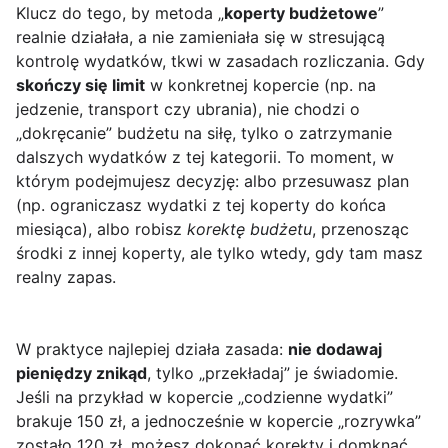
Klucz do tego, by metoda „
koperty budżetowe
”
realnie działała, a nie zamieniała się w stresującą
kontrolę wydatków, tkwi w zasadach rozliczania. Gdy
skończy się limit
w konkretnej kopercie (np. na
jedzenie, transport czy ubrania), nie chodzi o
„dokręcanie” budżetu na siłę, tylko o zatrzymanie
dalszych wydatków z tej kategorii. To moment, w
którym podejmujesz decyzję: albo przesuwasz plan
(np. ograniczasz wydatki z tej koperty do końca
miesiąca), albo robisz
korektę budżetu
, przenosząc
środki z innej koperty, ale tylko wtedy, gdy tam masz
realny zapas.
W praktyce najlepiej działa zasada:
nie dodawaj
pieniędzy znikąd
, tylko „przekładaj” je świadomie.
Jeśli na przykład w kopercie „codzienne wydatki”
brakuje 150 zł, a jednocześnie w kopercie „rozrywka”
zostało 120 zł, możesz dokonać korekty i domknąć