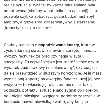
realną sytuację. Ważne, by każda taka zmiana była
odnotowana (choćby w notatniku lub aplikacji) — to
pozwala szybko zobaczyć, gdzie budżet jest zbyt
ambitny, a gdzie zbyt konserwatywny. Dzięki temu
„koperty” uczą, a nie karzą.
Osobny temat to
niespodziewane koszty
, które w
życiu zdarzają się zawsze: awaria sprzętu, mandat,
wyższy rachunek za prąd czy nagła wizyta u
specjalisty. Tu najważniejsze jest rozróżnienie: czy to
wydatek „jednorazowy i nieplanowany”, czy coś, co
da się przewidzieć w dłuższym horyzoncie. Jeśli masz
wydzieloną kopertę na
awaryjny fundusz
, użyj jej bez
wstydu — to właśnie jej rola. Jeśli nie masz takiej
poduszki, potraktuj sytuację jako sygnał do korekty:
od kolejne miesiąca uwzględnij podobne zdarzenia w
budżecie (nawet niewielką kwotą), aby kolejne