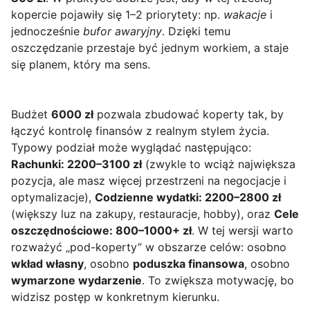
kopercie pojawiły się 1–2 priorytety: np.
wakacje
i
jednocześnie
bufor awaryjny
. Dzięki temu
oszczędzanie przestaje być jednym workiem, a staje
się planem, który ma sens.
Budżet
6000 zł
pozwala zbudować koperty tak, by
łączyć kontrolę finansów z realnym stylem życia.
Typowy podział może wyglądać następująco:
Rachunki: 2200–3100 zł
(zwykle to wciąż największa
pozycja, ale masz więcej przestrzeni na negocjacje i
optymalizacje),
Codzienne wydatki: 2200–2800 zł
(większy luz na zakupy, restauracje, hobby), oraz
Cele
oszczędnościowe: 800–1000+ zł
. W tej wersji warto
rozważyć „pod-koperty” w obszarze celów: osobno
wkład własny
, osobno
poduszka finansowa
, osobno
wymarzone wydarzenie
. To zwiększa motywację, bo
widzisz postęp w konkretnym kierunku.