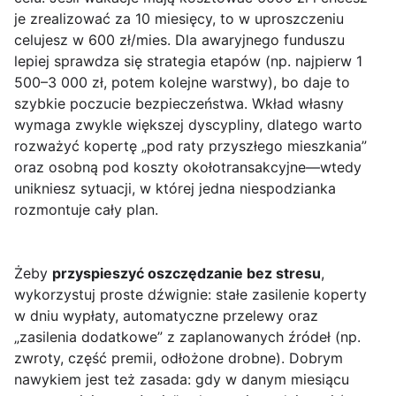
je zrealizować za 10 miesięcy, to w uproszczeniu
celujesz w 600 zł/mies. Dla awaryjnego funduszu
lepiej sprawdza się strategia etapów (np. najpierw 1
500–3 000 zł, potem kolejne warstwy), bo daje to
szybkie poczucie bezpieczeństwa. Wkład własny
wymaga zwykle większej dyscypliny, dlatego warto
rozważyć kopertę „pod raty przyszłego mieszkania”
oraz osobną pod koszty okołotransakcyjne—wtedy
unikniesz sytuacji, w której jedna niespodzianka
rozmontuje cały plan.
Żeby
przyspieszyć oszczędzanie bez stresu
,
wykorzystuj proste dźwignie: stałe zasilenie koperty
w dniu wypłaty, automatyczne przelewy oraz
„zasilenia dodatkowe” z zaplanowanych źródeł (np.
zwroty, część premii, odłożone drobne). Dobrym
nawykiem jest też zasada: gdy w danym miesiącu