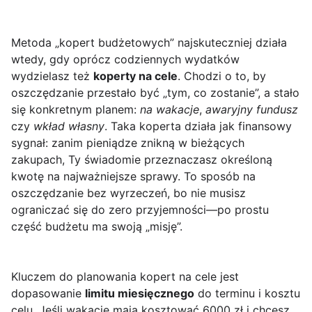
Metoda „kopert budżetowych” najskuteczniej działa
wtedy, gdy oprócz codziennych wydatków
wydzielasz też
koperty na cele
. Chodzi o to, by
oszczędzanie przestało być „tym, co zostanie”, a stało
się konkretnym planem:
na wakacje
,
awaryjny fundusz
czy
wkład własny
. Taka koperta działa jak finansowy
sygnał: zanim pieniądze znikną w bieżących
zakupach, Ty świadomie przeznaczasz określoną
kwotę na najważniejsze sprawy. To sposób na
oszczędzanie bez wyrzeczeń, bo nie musisz
ograniczać się do zero przyjemności—po prostu
część budżetu ma swoją „misję”.
Kluczem do planowania kopert na cele jest
dopasowanie
limitu miesięcznego
do terminu i kosztu
celu. Jeśli wakacje mają kosztować 6000 zł i chcesz