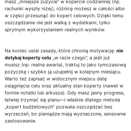
masz „mniejsze zużycie” w kopercie codziennej (np.
rachunki wyszły niżej), różnicę możesz w całości albo
w części przesunąć do kopert celowych. Dzięki temu
oszczędzanie nie jest walką z wydatkami, tylko
sprytnym wykorzystaniem realnych wyników.
Na koniec ustal zasady, które chronią motywację:
nie
dotykaj koperty celu
„w razie czego”, a jeśli już
musisz (np. realna awaria), traktuj to jako tymczasową
pożyczkę i szybko ją uzupełnij w kolejnym miesiącu.
Warto też zapisać w widocznym miejscu datę
osiągnięcia celu oraz aktualny stan koperty (nawet w
formie notatki lub arkusza). Gdy masz jasny progress,
łatwiej trzymać się planu—i właśnie dlatego metoda
„kopert budżetowych” pozwala oszczędzać bez
wyrzeczeń, bo pieniądze mają wyznaczone, sensowne
zastosowanie.