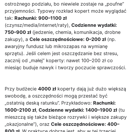
ostrożnego podziału, bo niewiele zostaje na „poufne”
przyjemności. Typowy rozkład kopert może wyglądać
tak:
Rachunki: 900–1100 zł
(czynsz/media/internet/raty),
Codzienne wydatki:
750–900 zł
(jedzenie, chemia, komunikacja, drobne
zakupy), a
Cele oszczędnościowe: 0–200 zł
(np.
awaryjny fundusz lub mikrozapas na wymianę
sprzętu). Jeśli celem jest oszczędzanie bez stresu,
zacznij od „małej” koperty: nawet 100–200 zł co
miesiąc buduje nawyk i tworzy poczucie sprawczości.
Przy budżecie
4000 zł
koperty dają już dużo większą
swobodę, a oszczędności mogą przestać być
„ostatnią deską ratunku”. Przykładowo:
Rachunki:
1600–2100 zł
,
Codzienne wydatki: 1400–1900 zł
(tu
mieszczą się także bieżące rozrywki i większe zakupy
„okazjonalne”), oraz
Cele oszczędnościowe: 400–
800 zł
. W praktyce dobrze jest, aby w tej trzeciej