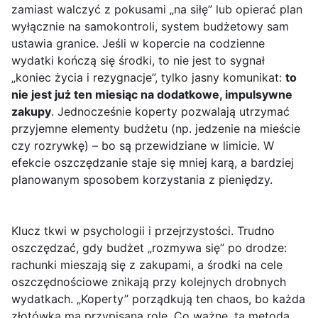
zamiast walczyć z pokusami „na siłę” lub opierać plan
wyłącznie na samokontroli, system budżetowy sam
ustawia granice. Jeśli w kopercie na codzienne
wydatki kończą się środki, to nie jest to sygnał
„koniec życia i rezygnacje”, tylko jasny komunikat:
to
nie jest już ten miesiąc na dodatkowe, impulsywne
zakupy
. Jednocześnie koperty pozwalają utrzymać
przyjemne elementy budżetu (np. jedzenie na mieście
czy rozrywkę) – bo są przewidziane w limicie. W
efekcie oszczędzanie staje się mniej karą, a bardziej
planowanym sposobem korzystania z pieniędzy.
Klucz tkwi w psychologii i przejrzystości. Trudno
oszczędzać, gdy budżet „rozmywa się” po drodze:
rachunki mieszają się z zakupami, a środki na cele
oszczędnościowe znikają przy kolejnych drobnych
wydatkach. „Koperty” porządkują ten chaos, bo każda
złotówka ma przypisaną rolę. Co ważne, ta metoda