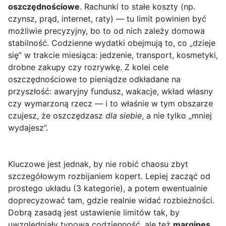
oszczędnościowe
. Rachunki to stałe koszty (np.
czynsz, prąd, internet, raty) — tu limit powinien być
możliwie precyzyjny, bo to od nich zależy domowa
stabilność. Codzienne wydatki obejmują to, co „dzieje
się” w trakcie miesiąca: jedzenie, transport, kosmetyki,
drobne zakupy czy rozrywkę. Z kolei cele
oszczędnościowe to pieniądze odkładane na
przyszłość: awaryjny fundusz, wakacje, wkład własny
czy wymarzoną rzecz — i to właśnie w tym obszarze
czujesz, że oszczędzasz
dla siebie
, a nie tylko „mniej
wydajesz”.
Kluczowe jest jednak, by nie robić chaosu zbyt
szczegółowym rozbijaniem kopert. Lepiej zacząć od
prostego układu (3 kategorie), a potem ewentualnie
doprecyzować tam, gdzie realnie widać rozbieżności.
Dobrą zasadą jest ustawienie limitów tak, by
uwzględniały typową codzienność, ale też
margines