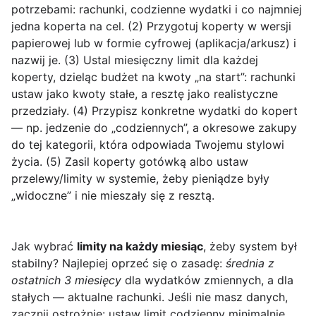
potrzebami: rachunki, codzienne wydatki i co najmniej
jedna koperta na cel. (2) Przygotuj koperty w wersji
papierowej lub w formie cyfrowej (aplikacja/arkusz) i
nazwij je. (3) Ustal miesięczny limit dla każdej
koperty, dzieląc budżet na kwoty „na start”: rachunki
ustaw jako kwoty stałe, a resztę jako realistyczne
przedziały. (4) Przypisz konkretne wydatki do kopert
— np. jedzenie do „codziennych”, a okresowe zakupy
do tej kategorii, która odpowiada Twojemu stylowi
życia. (5) Zasil koperty gotówką albo ustaw
przelewy/limity w systemie, żeby pieniądze były
„widoczne” i nie mieszały się z resztą.
Jak wybrać
limity na każdy miesiąc
, żeby system był
stabilny? Najlepiej oprzeć się o zasadę:
średnia z
ostatnich 3 miesięcy
dla wydatków zmiennych, a dla
stałych — aktualne rachunki. Jeśli nie masz danych,
zacznij ostrożnie: ustaw limit codzienny minimalnie