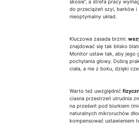
skosie”, a strefa pracy wyma
do przeciążeń szyi, barków 
nieoptymalny układ.
Kluczowa zasada brzmi:
wszy
znajdować się tak blisko bla
Monitor ustaw tak, aby jego 
pochylania głowy. Dobrą prak
ciała, a nie z boku, dzięki cz
Warto też uwzględnić
fizycz
ciasna przestrzeń utrudnia z
na prześwit pod biurkiem (mie
naturalnych mikroruchów dłon
kompensować ustawieniem tu