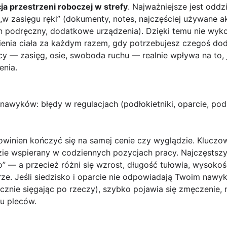
ja przestrzeni roboczej w strefy
. Najważniejsze jest oddzi
 „w zasięgu ręki” (dokumenty, notes, najczęściej używane ak
 podręczny, dodatkowe urządzenia). Dzięki temu nie wyk
wienia ciała za każdym razem, gdy potrzebujesz czegoś do
cy — zasięg, osie, swoboda ruchu — realnie wpływa na to
enia.
nawyków: błędy w regulacjach (podłokietniki, oparcie, pod
owinien kończyć się na samej cenie czy wyglądzie. Kluczow
zie wspierany w codziennych pozycjach pracy. Najczęstszy
” — a przecież różni się wzrost, długość tułowia, wysoko
ze. Jeśli siedzisko i oparcie nie odpowiadają Twoim nawy
icznie sięgając po rzeczy), szybko pojawia się zmęczenie, 
u pleców.