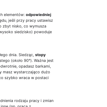
ych elementów:
odpowiedniej
ędu, jeśli przy pracy ustawisz
ko zbyt nisko, co wymusza
a wysoko siedzisko) powoduje
łego dnia. Siedząc,
stopy
stego (około 90°). Ważna jest
odwrotnie, opadasz barkami,
zy masz wystarczająco dużo
 co szybko wraca w postaci
nienia rodzaju pracy i zmian
inne (np. praca z