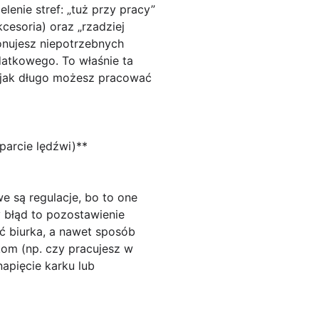
elenie stref: „tuż przy pracy”
cesoria) oraz „rzadziej
onujesz niepotrzebnych
datkowego. To właśnie ta
, jak długo możesz pracować
parcie lędźwi)**
e są regulacje, bo to one
 błąd to pozostawienie
ść biurka, a nawet sposób
kom (np. czy pracujesz w
napięcie karku lub