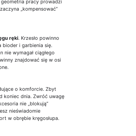
a geometria pracy prowadzi
ło zaczyna „kompensować”
ęgu ręki
. Krzesło powinno
bioder i garbienia się.
an nie wymagał ciągłego
owinny znajdować się w osi
one.
ujące o komforcie. Zbyt
od koniec dnia. Zwróć uwagę
kcesoria nie „blokują”
ożesz nieświadomie
rt w obrębie kręgosłupa.