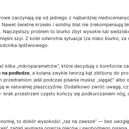
rowe zaczynają się od jednego z najbardziej niedocenian
. Nawet świetne krzesło i solidny blat nie zrekompensują bł
i. Najczęstszy problem to biurko zbyt wysokie lub siedzis
mięśni szyi. Z kolei odwrotna sytuacja (za nisko biurko, z
e odcinka lędźwiowego.
ć kilka „mikroparametrów”, które decydują o komforcie ca
ę na podłodze
, a kolana zwykle tworzą kąt zbliżony do pro
przedramion: jeśli podczas pisania musisz „sięgać” albo 
cują w naturalnej płaszczyźnie. Dodatkowo zwróć uwagę, c
— brak przestrzeni często kończy się podkurczaniem nóg,
onomię, to dobór wysokości „raz na zawsze” — bez uwzględ
zęść zadań wymaga oparcia pleców i swobodnego pisania, 