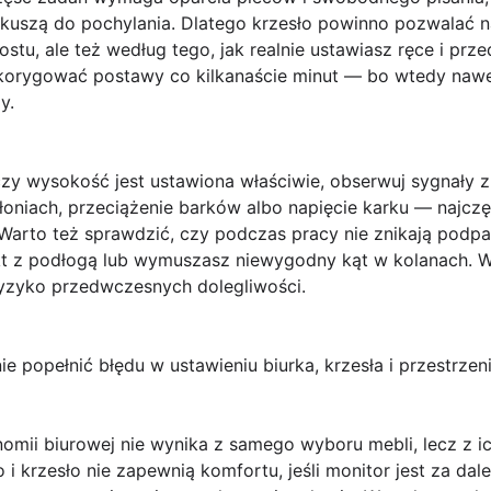
uszą do pochylania. Dlatego krzesło powinno pozwalać na r
ostu, ale też według tego, jak realnie ustawiasz ręce i p
z korygować postawy co kilkanaście minut — bo wtedy nawe
y.
czy wysokość jest ustawiona właściwie, obserwuj sygnały z 
oniach, przeciążenie barków albo napięcie karku — najczę
 Warto też sprawdzić, czy podczas pracy nie znikają podpa
akt z podłogą lub wymuszasz niewygodny kąt w kolanach. W
ryzyko przedwczesnych dolegliwości.
nie popełnić błędu w ustawieniu biurka, krzesła i przestrzen
omii biurowej nie wynika z samego wyboru mebli, lecz z i
 krzesło nie zapewnią komfortu, jeśli monitor jest za dale