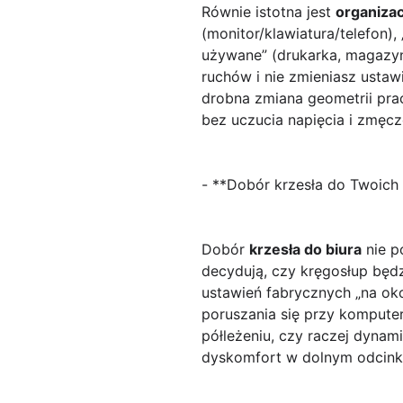
Równie istotna jest
organizac
(monitor/klawiatura/telefon),
używane” (drukarka, magazyn
ruchów i nie zmieniasz usta
drobna zmiana geometrii pra
bez uczucia napięcia i zmęcz
- **Dobór krzesła do Twoich 
Dobór
krzesła do biura
nie p
decydują, czy kręgosłup będ
ustawień fabrycznych „na oko
poruszania się przy komputer
półleżeniu, czy raczej dynam
dyskomfort w dolnym odcink