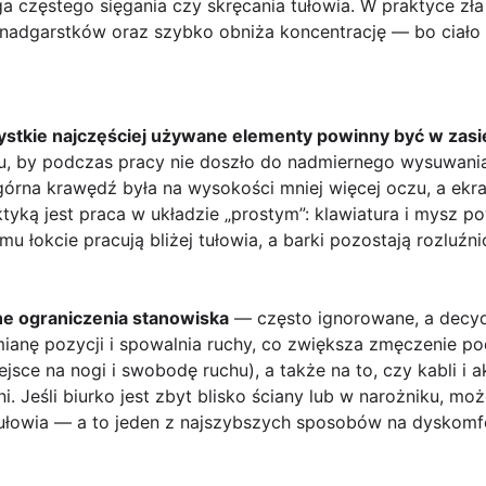
ga częstego sięgania czy skręcania tułowia. W praktyce zł
i nadgarstków oraz szybko obniża koncentrację — bo cia
stkie najczęściej używane elementy powinny być w zasi
tu, by podczas pracy nie doszło do nadmiernego wysuwania 
górna krawędź była na wysokości mniej więcej oczu, a ekr
tyką jest praca w układzie „prostym”: klawiatura i mysz p
emu łokcie pracują bliżej tułowia, a barki pozostają rozluźni
ne ograniczenia stanowiska
— często ignorowane, a decyd
mianę pozycji i spowalnia ruchy, co zwiększa zmęczenie p
jsce na nogi i swobodę ruchu), a także na to, czy kabli i a
i. Jeśli biurko jest zbyt blisko ściany lub w narożniku, m
łowia — a to jeden z najszybszych sposobów na dyskomfo