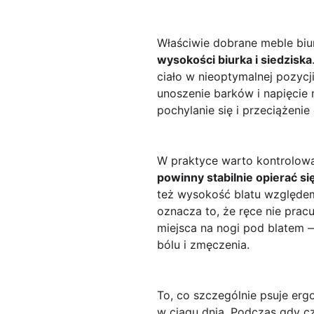
Właściwie dobrane meble biu
wysokości biurka i siedziska
ciało w nieoptymalnej pozycj
unoszenie barków i napięcie 
pochylanie się i przeciążeni
W praktyce warto kontrolowa
powinny stabilnie opierać si
też wysokość blatu względem 
oznacza to, że ręce nie pra
miejsca na nogi pod blatem 
bólu i zmęczenia.
To, co szczególnie psuje erg
w ciągu dnia. Podczas gdy c