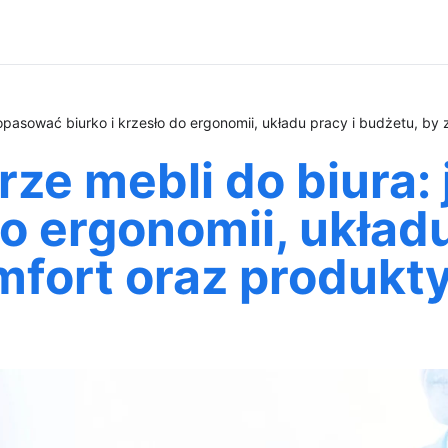
opasować biurko i krzesło do ergonomii, układu pracy i budżetu, b
ze mebli do biura:
do ergonomii, układ
mfort oraz produkt