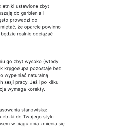
kietniki ustawione zbyt
szają do garbienia i
często prowadzi do
amiętać, że oparcie powinno
e będzie realnie odciążać
aniu go zbyt wysoko (wtedy
ek kręgosłupa pozostaje bez
no wypełniać naturalną
esji pracy. Jeśli po kilku
acja wymaga korekty.
opasowania stanowiska:
ietniki do Twojego stylu
asem w ciągu dnia zmienia się