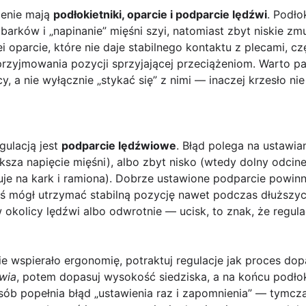
zenie mają
podłokietniki, oparcie i podparcie lędźwi
. Podło
rków i „napinanie” mięśni szyi, natomiast zbyt niskie zmu
ei oparcie, które nie daje stabilnego kontaktu z plecami, 
przyjmowania pozycji sprzyjającej przeciążeniom. Warto p
y, a nie wyłącznie „stykać się” z nimi — inaczej krzesło ni
gulacją jest
podparcie lędźwiowe
. Błąd polega na ustawi
sza napięcie mięśni), albo zbyt nisko (wtedy dolny odcin
ruje na kark i ramiona). Dobrze ustawione podparcie powin
 mógł utrzymać stabilną pozycję nawet podczas dłuższych s
 okolicy lędźwi albo odwrotnie — ucisk, to znak, że regul
lnie wspierało ergonomię, potraktuj regulacje jak proces d
źwia
, potem dopasuj wysokość siedziska, a na końcu podłok
osób popełnia błąd „ustawienia raz i zapomnienia” — tymcz