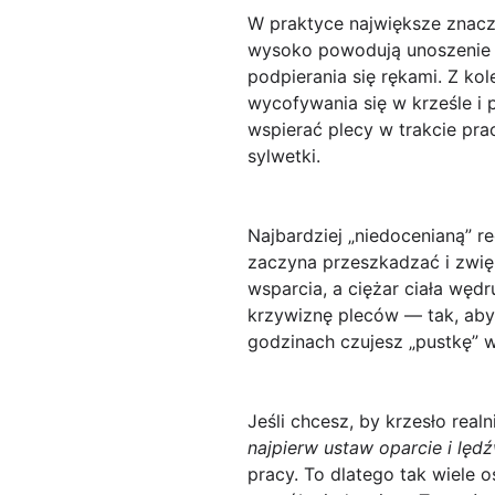
W praktyce największe znac
wysoko powodują unoszenie ba
podpierania się rękami. Z kol
wycofywania się w krześle i 
wspierać plecy w trakcie prac
sylwetki.
Najbardziej „niedocenianą” re
zaczyna przeszkadzać i zwięk
wsparcia, a ciężar ciała węd
krzywiznę pleców — tak, abyś
godzinach czujesz „pustkę” w
Jeśli chcesz, by krzesło rea
najpierw ustaw oparcie i lęd
pracy. To dlatego tak wiele 