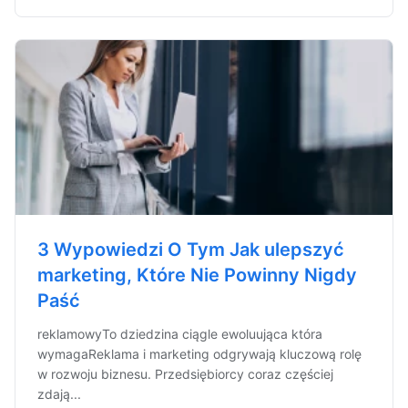
3 Wypowiedzi O Tym Jak ulepszyć
marketing, Które Nie Powinny Nigdy
Paść
reklamowyTo dziedzina ciągle ewoluująca która
wymagaReklama i marketing odgrywają kluczową rolę
w rozwoju biznesu. Przedsiębiorcy coraz częściej
zdają...