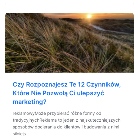
Czy Rozpoznajesz Te 12 Czynników,
Które Nie Pozwolą Ci ulepszyć
marketing?
reklamowyMoże przybierać różne formy od
tradycyjnychReklama to jeden z najskuteczniejszych
sposobów docierania do klientów i budowania z nimi
silniejs...