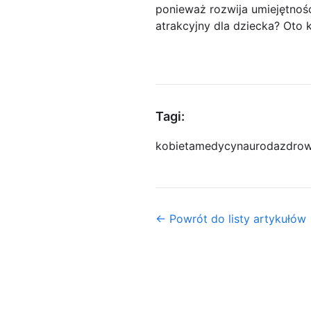
ponieważ rozwija umiejętnoś
atrakcyjny dla dziecka? Oto
Tagi:
kobieta
medycyna
uroda
zdrow
← Powrót do listy artykułów