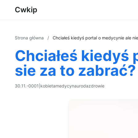
Cwkip
Strona główna
/
Chciałeś kiedyś portal o medycynie ale nie
Chciałeś kiedyś 
sie za to zabrać?
30.11.-0001
|
kobieta
medycyna
uroda
zdrowie