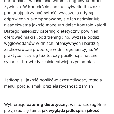
hormonalną, wchłanianie witamin i ogólny komfort
żywienia. W kontekście sportu i sylwetki tłuszcze
pomagają utrzymać sytość, zwłaszcza gdy są
odpowiednio skomponowane, ale ich nadmiar lub
nieadekwatna jakość może utrudniać kontrolę kalorii.
Dlatego najlepszy catering dietetyczny powinien
oferować makra „pod trening”: np. wyższa podaż
węglowodanów w dniach intensywnych i bardziej
zachowawcze proporcje w dni regeneracyjne. W
praktyce liczy się też to, czy posiłki są smaczne i
sycące – bo wtedy realnie łatwiej trzymać plan.
Jadłospis i jakość posiłków: częstotliwość, rotacja
menu, porcje, smak oraz elastyczność zamian
Wybierając
catering dietetyczny
, warto szczególnie
przyjrzeć się temu,
jak wygląda jadłospis i jakość