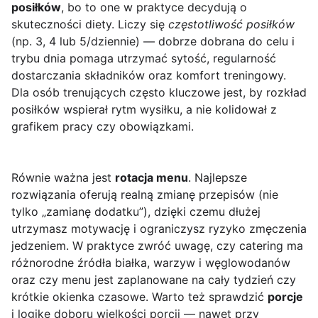
posiłków
, bo to one w praktyce decydują o
skuteczności diety. Liczy się
częstotliwość posiłków
(np. 3, 4 lub 5/dziennie) — dobrze dobrana do celu i
trybu dnia pomaga utrzymać sytość, regularność
dostarczania składników oraz komfort treningowy.
Dla osób trenujących często kluczowe jest, by rozkład
posiłków wspierał rytm wysiłku, a nie kolidował z
grafikem pracy czy obowiązkami.
Równie ważna jest
rotacja menu
. Najlepsze
rozwiązania oferują realną zmianę przepisów (nie
tylko „zamianę dodatku”), dzięki czemu dłużej
utrzymasz motywację i ograniczysz ryzyko zmęczenia
jedzeniem. W praktyce zwróć uwagę, czy catering ma
różnorodne źródła białka, warzyw i węglowodanów
oraz czy menu jest zaplanowane na cały tydzień czy
krótkie okienka czasowe. Warto też sprawdzić
porcje
i logikę doboru wielkości porcji — nawet przy