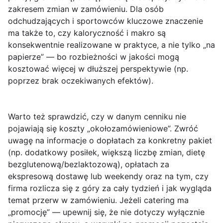
zakresem zmian w zamówieniu. Dla osób
odchudzających i sportowców kluczowe znaczenie
ma także to, czy kaloryczność i
makro
są
konsekwentnie realizowane w praktyce, a nie tylko „na
papierze” — bo rozbieżności w jakości mogą
kosztować więcej w dłuższej perspektywie (np.
poprzez brak oczekiwanych efektów).
Warto też sprawdzić, czy w danym cenniku nie
pojawiają się koszty „okołozamówieniowe”. Zwróć
uwagę na informacje o
dopłatach
za konkretny pakiet
(np. dodatkowy posiłek, większą liczbę zmian, dietę
bezglutenową/bezlaktozową), opłatach za
ekspresową dostawę
lub weekendy oraz na tym, czy
firma rozlicza się z góry za cały tydzień i jak wygląda
temat przerw w zamówieniu. Jeżeli catering ma
„promocję” — upewnij się, że nie dotyczy wyłącznie