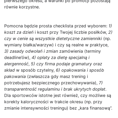
pierwszego okresu, a warunki po promocji pozostają
równie korzystne.
Pomocna będzie prosta
checklista
przed wyborem:
1)
koszt za dzień
i koszt przy Twojej liczbie posiłków,
2)
czy w cenie są wszystkie dietetyczne zamienniki
(np.
wymiany białka/warzyw) i czy są realne w praktyce,
3) zasady odwołań i zmian
zamówienia (terminy
deadline’ów),
4) opłaty za dietę specjalną i
alergenność
,
5) czy firma podaje gramatury oraz
skład
w sposób czytelny,
6) opakowania i sposób
pakowania
(zwłaszcza gdy masz trening i
potrzebujesz bezpiecznego przechowywania),
7)
transparentność regulaminu i brak ukrytych dopłat
.
Dla sportowców istotne jest również, czy możliwe są
korekty kaloryczności w trakcie okresu (np. przy
zmianie intensywności treningu) bez „kara finansową”.