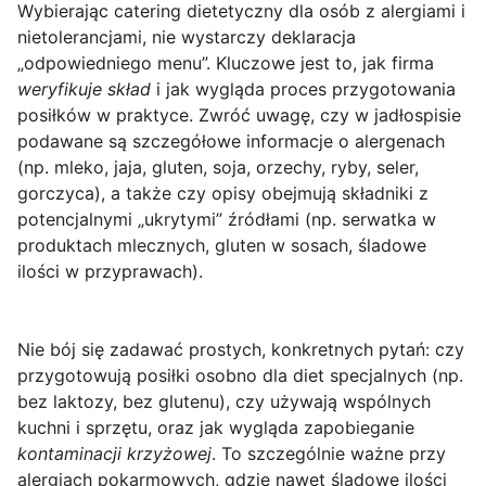
Wybierając catering dietetyczny dla osób z
alergiami i
nietolerancjami
, nie wystarczy deklaracja
„odpowiedniego menu”. Kluczowe jest to, jak firma
weryfikuje skład
i jak wygląda proces przygotowania
posiłków w praktyce. Zwróć uwagę, czy w jadłospisie
podawane są szczegółowe informacje o alergenach
(np. mleko, jaja, gluten, soja, orzechy, ryby, seler,
gorczyca), a także czy opisy obejmują składniki z
potencjalnymi „ukrytymi” źródłami (np. serwatka w
produktach mlecznych, gluten w sosach, śladowe
ilości w przyprawach).
Nie bój się zadawać prostych, konkretnych pytań: czy
przygotowują posiłki
osobno
dla diet specjalnych (np.
bez laktozy, bez glutenu), czy używają wspólnych
kuchni i sprzętu, oraz jak wygląda zapobieganie
kontaminacji krzyżowej
. To szczególnie ważne przy
alergiach pokarmowych, gdzie nawet śladowe ilości