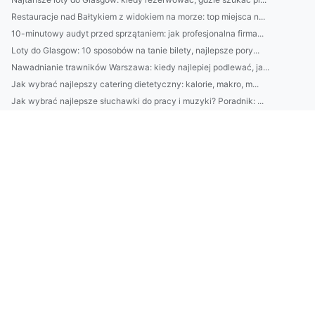
Restauracje nad Bałtykiem z widokiem na morze: top miejsca n...
10-minutowy audyt przed sprzątaniem: jak profesjonalna firma...
Loty do Glasgow: 10 sposobów na tanie bilety, najlepsze pory...
Nawadnianie trawników Warszawa: kiedy najlepiej podlewać, ja...
Jak wybrać najlepszy catering dietetyczny: kalorie, makro, m...
Jak wybrać najlepsze słuchawki do pracy i muzyki? Poradnik: ...
Jak dobrać oświetlenie do wnętrza? Podpowiedzi architekta wn...
Loty do Glasgow: porównaj najlepsze trasy i lotniska, sprawd...
Architekt wnętrz: jak zaplanować funkcjonalny układ mieszkan...
Klimatyzacja w Piasecznie: jak wybrać moc urządzenia do metr...
Kamienie do ogrodu: jak dobrać kolor i rozmiar do stylu (now...
Jak wybrać catering dietetyczny: 7 pytań o kalorie, makro, s...
Jak dobrać interkom i słuchawki do pracy: przewodnik po ANC,...
Pomysł na artykuł: Jak dobrać kamienie do ogrodu: rodzaje, k...
10-minutowy plan oszczędzania: metoda “pierwsza wypłata na k...
BDO Luksemburg: przewodnik dla polskich przedsiębiorców — re...
BDO Malta: przewodnik usług doradczych i księgowych dla pols...
BDO Finlandia: przewodnik po usługach księgowych i podatkowy...