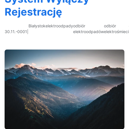
Rejestrację
Białystok
elektroodpady
odbiór
odbiór
30.11.-0001
|
elektroodpadów
elektrośmieci