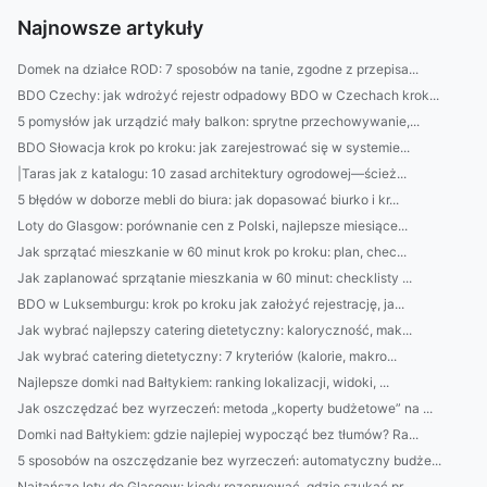
Najnowsze artykuły
Domek na działce ROD: 7 sposobów na tanie, zgodne z przepisa...
BDO Czechy: jak wdrożyć rejestr odpadowy BDO w Czechach krok...
5 pomysłów jak urządzić mały balkon: sprytne przechowywanie,...
BDO Słowacja krok po kroku: jak zarejestrować się w systemie...
|Taras jak z katalogu: 10 zasad architektury ogrodowej—ścież...
5 błędów w doborze mebli do biura: jak dopasować biurko i kr...
Loty do Glasgow: porównanie cen z Polski, najlepsze miesiące...
Jak sprzątać mieszkanie w 60 minut krok po kroku: plan, chec...
Jak zaplanować sprzątanie mieszkania w 60 minut: checklisty ...
BDO w Luksemburgu: krok po kroku jak założyć rejestrację, ja...
Jak wybrać najlepszy catering dietetyczny: kaloryczność, mak...
Jak wybrać catering dietetyczny: 7 kryteriów (kalorie, makro...
Najlepsze domki nad Bałtykiem: ranking lokalizacji, widoki, ...
Jak oszczędzać bez wyrzeczeń: metoda „koperty budżetowe” na ...
Domki nad Bałtykiem: gdzie najlepiej wypocząć bez tłumów? Ra...
5 sposobów na oszczędzanie bez wyrzeczeń: automatyczny budże...
Najtańsze loty do Glasgow: kiedy rezerwować, gdzie szukać pr...