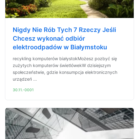
Nigdy Nie Rób Tych 7 Rzeczy Jeśli
Chcesz wykonać odbiór
elektroodpadów w Białymstoku
recykling komputerów białystokMożesz pozbyć się
zużytych komputerów świetlówekW dzisiejszym
społeczeństwie, gdzie konsumpcja elektronicznych
urządzeń ...
30.11.-0001