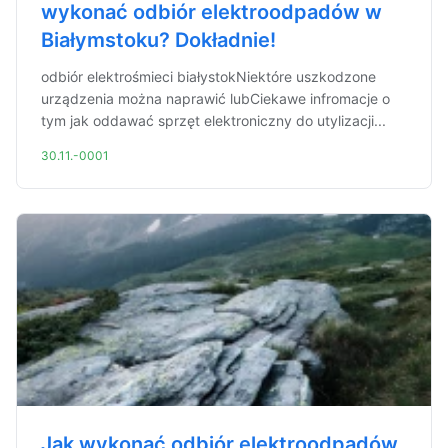
wykonać odbiór elektroodpadów w
Białymstoku? Dokładnie!
odbiór elektrośmieci białystokNiektóre uszkodzone
urządzenia można naprawić lubCiekawe infromacje o
tym jak oddawać sprzęt elektroniczny do utylizacji...
30.11.-0001
Jak wykonać odbiór elektroodpadów