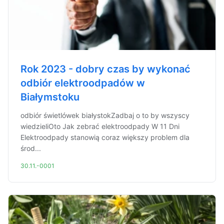
Rok 2023 - dobry czas by wykonać
odbiór elektroodpadów w
Białymstoku
odbiór świetlówek białystokZadbaj o to by wszyscy
wiedzieliOto Jak zebrać elektroodpady W 11 Dni
Elektroodpady stanowią coraz większy problem dla
środ...
30.11.-0001