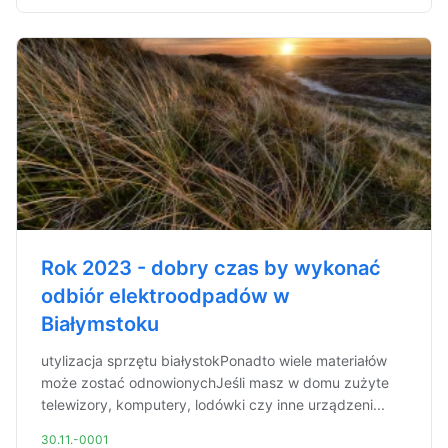
Rok 2023 - dobry czas by wykonać
odbiór elektroodpadów w
Białymstoku
utylizacja sprzętu białystokPonadto wiele materiałów
może zostać odnowionychJeśli masz w domu zużyte
telewizory, komputery, lodówki czy inne urządzeni...
30.11.-0001