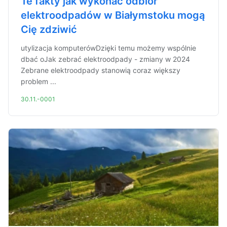
Te fakty jak wykonać odbiór
elektroodpadów w Białymstoku mogą
Cię zdziwić
utylizacja komputerówDzięki temu możemy wspólnie
dbać oJak zebrać elektroodpady - zmiany w 2024
Zebrane elektroodpady stanowią coraz większy
problem ...
30.11.-0001