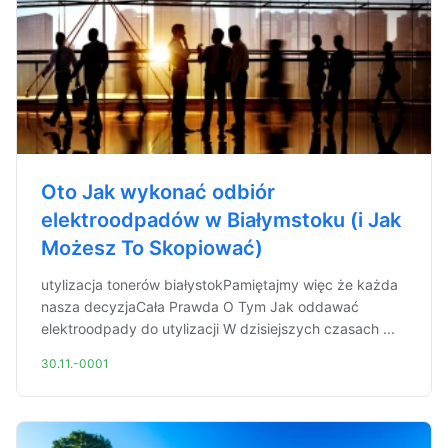
Oto Jak wykonać odbiór
elektroodpadów w Białymstoku (i Jak
Możesz To Skopiować)
utylizacja tonerów białystokPamiętajmy więc że każda
nasza decyzjaCała Prawda O Tym Jak oddawać
elektroodpady do utylizacji W dzisiejszych czasach ...
30.11.-0001