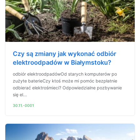
Czy są zmiany jak wykonać odbiór
elektroodpadów w Białymstoku?
odbiór elektroodpadówOd starych komputerów po
zużyte baterieCzy ktoś może mi pomóc bezpłatnie
odbierać elektrośmieci? Odpowiedzialne pozbywanie
się el...
30.11.-0001