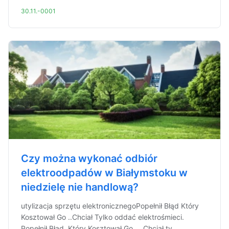
30.11.-0001
Czy można wykonać odbiór
elektroodpadów w Białymstoku w
niedzielę nie handlową?
utylizacja sprzętu elektronicznegoPopełnił Błąd Który
Kosztował Go ..Chciał Tylko oddać elektrośmieci.
Popełnił Błąd, Który Kosztował Go ... Chciał ty...