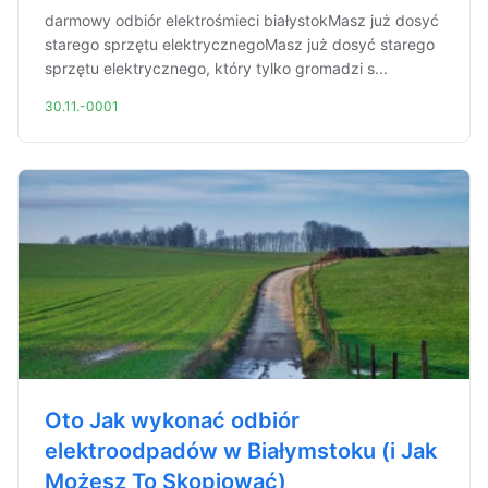
darmowy odbiór elektrośmieci białystokMasz już dosyć
starego sprzętu elektrycznegoMasz już dosyć starego
sprzętu elektrycznego, który tylko gromadzi s...
30.11.-0001
Oto Jak wykonać odbiór
elektroodpadów w Białymstoku (i Jak
Możesz To Skopiować)