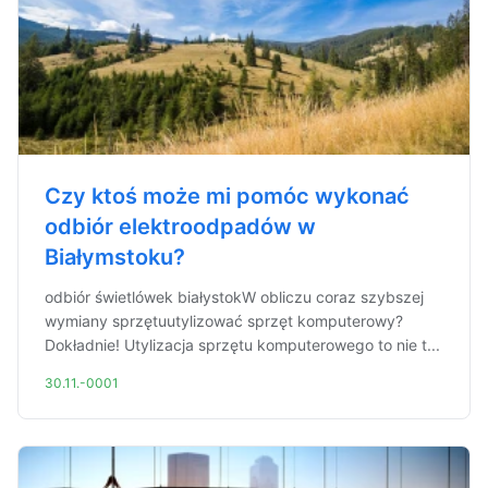
Czy ktoś może mi pomóc wykonać
odbiór elektroodpadów w
Białymstoku?
odbiór świetlówek białystokW obliczu coraz szybszej
wymiany sprzętuutylizować sprzęt komputerowy?
Dokładnie! Utylizacja sprzętu komputerowego to nie t...
30.11.-0001