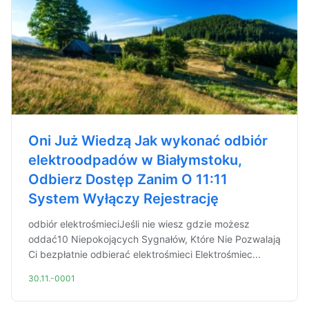
Oni Już Wiedzą Jak wykonać odbiór
elektroodpadów w Białymstoku,
Odbierz Dostęp Zanim O 11:11
System Wyłączy Rejestrację
odbiór elektrośmieciJeśli nie wiesz gdzie możesz
oddać10 Niepokojących Sygnałów, Które Nie Pozwalają
Ci bezpłatnie odbierać elektrośmieci Elektrośmiec...
30.11.-0001