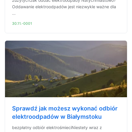
zużytychJak oddać elektroodpady Natychmiastowo?
Oddawanie elektroodpadów jest niezwykle ważne dla
...
30.11.-0001
Sprawdź jak możesz wykonać odbiór
elektroodpadów w Białymstoku
bezpłatny odbiór elektrośmieciNiestety wraz z