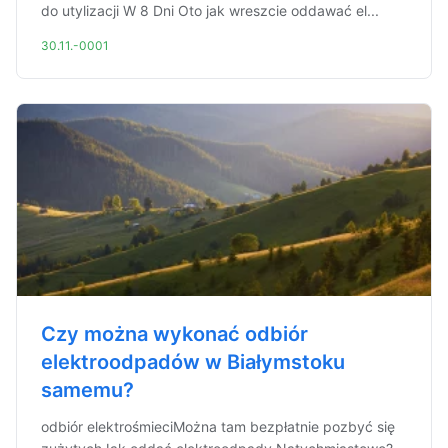
do utylizacji W 8 Dni Oto jak wreszcie oddawać el...
30.11.-0001
Czy można wykonać odbiór
elektroodpadów w Białymstoku
samemu?
odbiór elektrośmieciMożna tam bezpłatnie pozbyć się