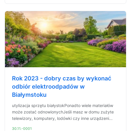
Rok 2023 - dobry czas by wykonać
odbiór elektroodpadów w
Białymstoku
utylizacja sprzętu białystokPonadto wiele materiałów
może zostać odnowionychJeśli masz w domu zużyte
telewizory, komputery, lodówki czy inne urządzeni...
30.11.-0001