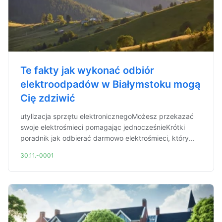
Te fakty jak wykonać odbiór
elektroodpadów w Białymstoku mogą
Cię zdziwić
utylizacja sprzętu elektronicznegoMożesz przekazać
swoje elektrośmieci pomagając jednocześnieKrótki
poradnik jak odbierać darmowo elektrośmieci, który...
30.11.-0001