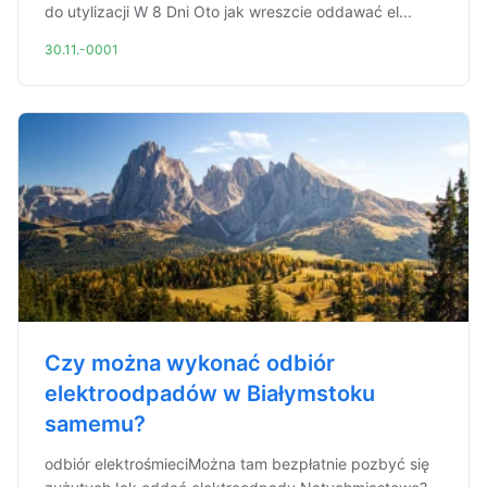
do utylizacji W 8 Dni Oto jak wreszcie oddawać el...
30.11.-0001
Czy można wykonać odbiór
elektroodpadów w Białymstoku
samemu?
odbiór elektrośmieciMożna tam bezpłatnie pozbyć się