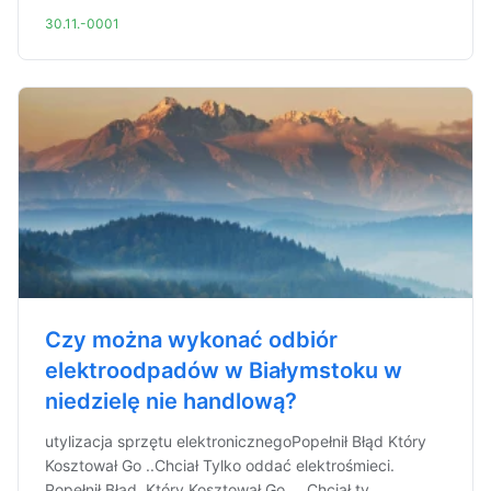
30.11.-0001
Czy można wykonać odbiór
elektroodpadów w Białymstoku w
niedzielę nie handlową?
utylizacja sprzętu elektronicznegoPopełnił Błąd Który
Kosztował Go ..Chciał Tylko oddać elektrośmieci.
Popełnił Błąd, Który Kosztował Go ... Chciał ty...