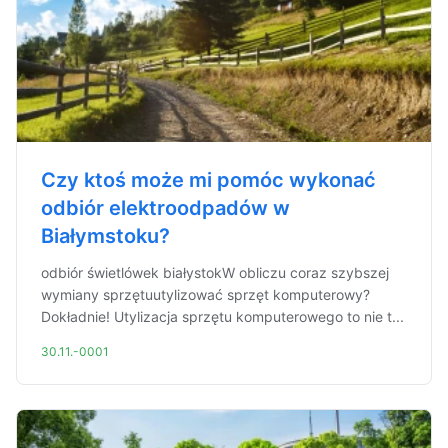
Czy ktoś może mi pomóc wykonać
odbiór elektroodpadów w
Białymstoku?
odbiór świetlówek białystokW obliczu coraz szybszej
wymiany sprzętuutylizować sprzęt komputerowy?
Dokładnie! Utylizacja sprzętu komputerowego to nie t...
30.11.-0001