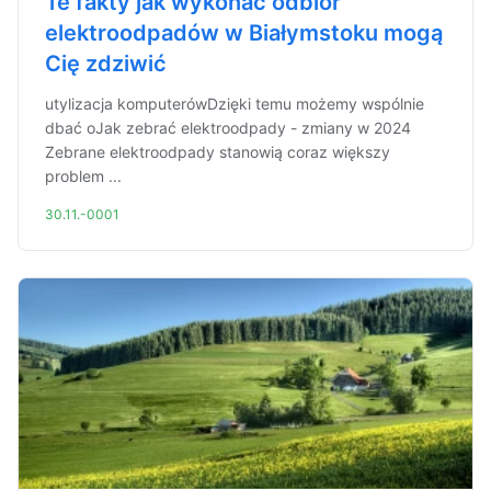
Te fakty jak wykonać odbiór
elektroodpadów w Białymstoku mogą
Cię zdziwić
utylizacja komputerówDzięki temu możemy wspólnie
dbać oJak zebrać elektroodpady - zmiany w 2024
Zebrane elektroodpady stanowią coraz większy
problem ...
30.11.-0001