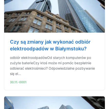
Czy są zmiany jak wykonać odbiór
elektroodpadów w Białymstoku?
odbiór elektroodpadówOd starych komputerów po
zużyte baterieCzy ktoś może mi pomóc bezpłatnie
odbierać elektrośmieci? Odpowiedzialne pozbywanie
się el...
30.11.-0001