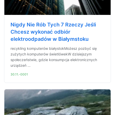
Nigdy Nie Rób Tych 7 Rzeczy Jeśli
Chcesz wykonać odbiór
elektroodpadów w Białymstoku
recykling komputerów białystokMożesz pozbyć się
zużytych komputerów świetlówekW dzisiejszym
społeczeństwie, gdzie konsumpcja elektronicznych
urządzeń ...
30.11.-0001