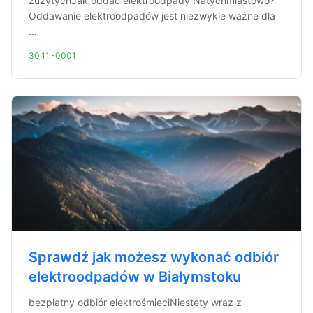
zużytychJak oddać elektroodpady Natychmiastowo?
Oddawanie elektroodpadów jest niezwykle ważne dla
...
30.11.-0001
Sprawdź jak możesz wykonać odbiór
elektroodpadów w Białymstoku
bezpłatny odbiór elektrośmieciNiestety wraz z