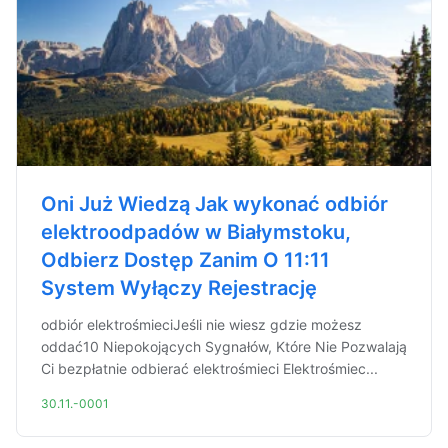
Oni Już Wiedzą Jak wykonać odbiór
elektroodpadów w Białymstoku,
Odbierz Dostęp Zanim O 11:11
System Wyłączy Rejestrację
odbiór elektrośmieciJeśli nie wiesz gdzie możesz
oddać10 Niepokojących Sygnałów, Które Nie Pozwalają
Ci bezpłatnie odbierać elektrośmieci Elektrośmiec...
30.11.-0001