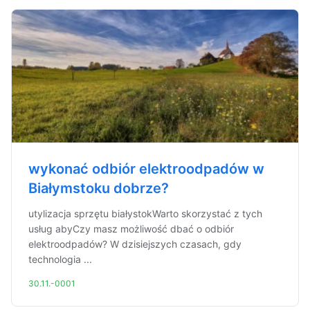
wykonać odbiór elektroodpadów w
Białymstoku dobrze?
utylizacja sprzętu białystokWarto skorzystać z tych
usług abyCzy masz możliwość dbać o odbiór
elektroodpadów? W dzisiejszych czasach, gdy
technologia ...
30.11.-0001