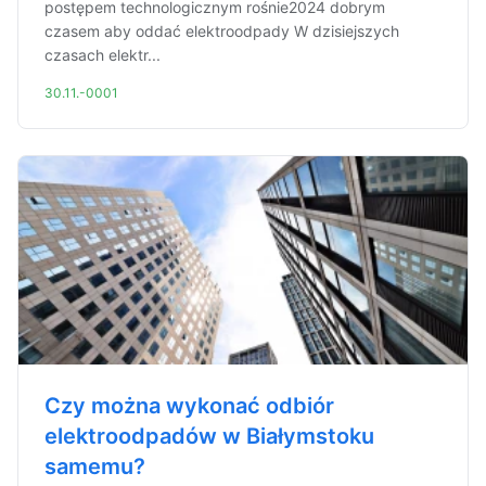
postępem technologicznym rośnie2024 dobrym
czasem aby oddać elektroodpady W dzisiejszych
czasach elektr...
30.11.-0001
Czy można wykonać odbiór
elektroodpadów w Białymstoku
samemu?