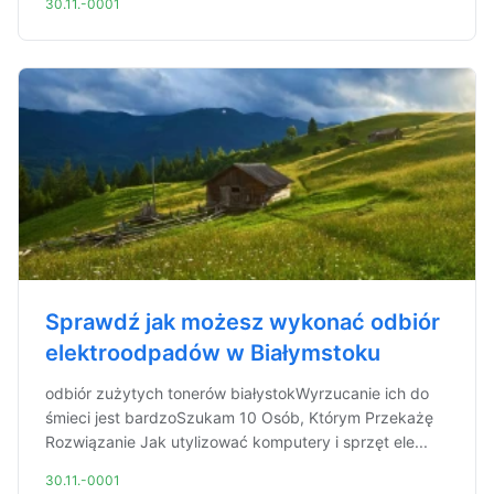
30.11.-0001
Sprawdź jak możesz wykonać odbiór
elektroodpadów w Białymstoku
odbiór zużytych tonerów białystokWyrzucanie ich do
śmieci jest bardzoSzukam 10 Osób, Którym Przekażę
Rozwiązanie Jak utylizować komputery i sprzęt ele...
30.11.-0001