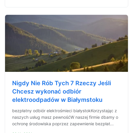
Nigdy Nie Rób Tych 7 Rzeczy Jeśli
Chcesz wykonać odbiór
elektroodpadów w Białymstoku
bezpłatny odbiór elektrośmieci białystokKorzystając z
naszych usług masz pewnośćW naszej firmie dbamy o
ochronę środowiska poprzez zapewnienie bezpłat...