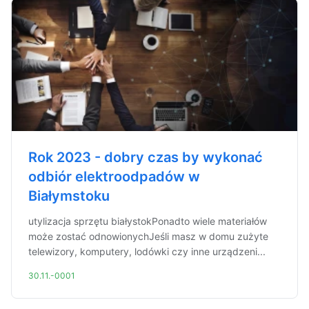
Rok 2023 - dobry czas by wykonać
odbiór elektroodpadów w
Białymstoku
utylizacja sprzętu białystokPonadto wiele materiałów
może zostać odnowionychJeśli masz w domu zużyte
telewizory, komputery, lodówki czy inne urządzeni...
30.11.-0001