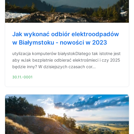
Jak wykonać odbiór elektroodpadów
w Białymstoku - nowości w 2023
utylizacja komputerów białystokDlatego tak istotne jest
aby wJak bezpłatnie odbierać elektrośmieci i czy 2025
będzie inny? W dzisiejszych czasach cor...
30.11.-0001