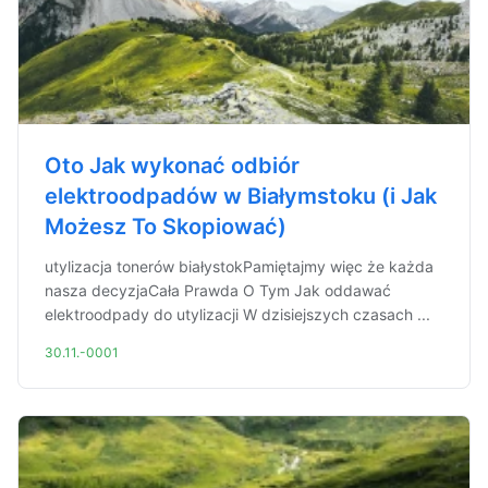
Oto Jak wykonać odbiór
elektroodpadów w Białymstoku (i Jak
Możesz To Skopiować)
utylizacja tonerów białystokPamiętajmy więc że każda
nasza decyzjaCała Prawda O Tym Jak oddawać
elektroodpady do utylizacji W dzisiejszych czasach ...
30.11.-0001