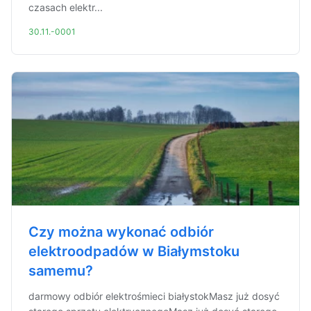
czasach elektr...
30.11.-0001
Czy można wykonać odbiór
elektroodpadów w Białymstoku
samemu?
darmowy odbiór elektrośmieci białystokMasz już dosyć