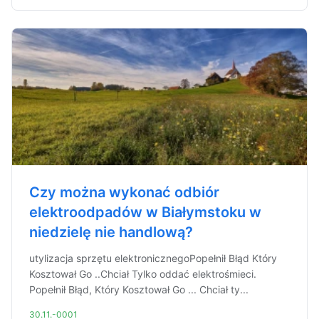
Czy można wykonać odbiór
elektroodpadów w Białymstoku w
niedzielę nie handlową?
utylizacja sprzętu elektronicznegoPopełnił Błąd Który
Kosztował Go ..Chciał Tylko oddać elektrośmieci.
Popełnił Błąd, Który Kosztował Go ... Chciał ty...
30.11.-0001