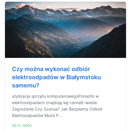
Czy można wykonać odbiór
elektroodpadów w Białymstoku
samemu?
utylizacja sprzętu komputerowegoPonadto w
elektroodpadach znajdują się cenneE-waste:
Zagrożenie Czy Szansa? Jak Bezpłatny Odbiór
Elektroodpadów Może P...
30.11.-0001