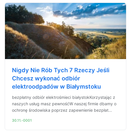
Nigdy Nie Rób Tych 7 Rzeczy Jeśli
Chcesz wykonać odbiór
elektroodpadów w Białymstoku
bezpłatny odbiór elektrośmieci białystokKorzystając z
naszych usług masz pewnośćW naszej firmie dbamy o
ochronę środowiska poprzez zapewnienie bezpłat...
30.11.-0001