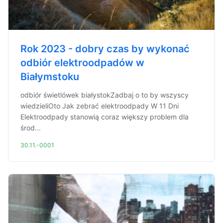
Rok 2023 - dobry czas by wykonać
odbiór elektroodpadów w
Białymstoku
odbiór świetlówek białystokZadbaj o to by wszyscy
wiedzieliOto Jak zebrać elektroodpady W 11 Dni
Elektroodpady stanowią coraz większy problem dla
środ...
30.11.-0001