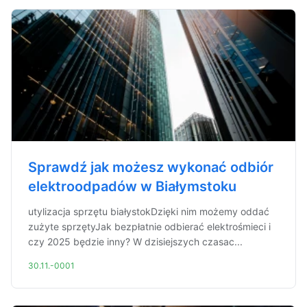
Sprawdź jak możesz wykonać odbiór
elektroodpadów w Białymstoku
utylizacja sprzętu białystokDzięki nim możemy oddać
zużyte sprzętyJak bezpłatnie odbierać elektrośmieci i
czy 2025 będzie inny? W dzisiejszych czasac...
30.11.-0001