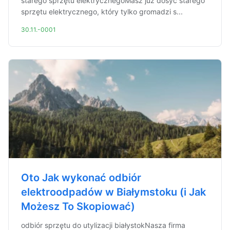
starego sprzętu elektrycznegoMasz już dosyć starego
sprzętu elektrycznego, który tylko gromadzi s...
30.11.-0001
Oto Jak wykonać odbiór
elektroodpadów w Białymstoku (i Jak
Możesz To Skopiować)
odbiór sprzętu do utylizacji białystokNasza firma