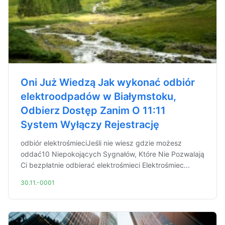
Oni Już Wiedzą Jak wykonać odbiór
elektroodpadów w Białymstoku,
Odbierz Dostęp Zanim O 11:11
System Wyłączy Rejestrację
odbiór elektrośmieciJeśli nie wiesz gdzie możesz
oddać10 Niepokojących Sygnałów, Które Nie Pozwalają
Ci bezpłatnie odbierać elektrośmieci Elektrośmiec...
30.11.-0001