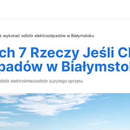
sz wykonać odbiór elektroodpadów w Białymstoku
ych 7 Rzeczy Jeśli
dpadów w Białymst
dbiór elektrośmieci
odbiór zużytego sprzętu