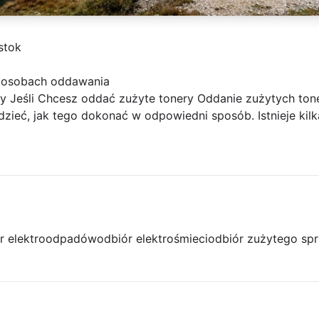
stok
sposobach oddawania
y Jeśli Chcesz oddać zużyte tonery Oddanie zużytych to
zieć, jak tego dokonać w odpowiedni sposób. Istnieje kilk
r elektroodpadów
odbiór elektrośmieci
odbiór zużytego spr