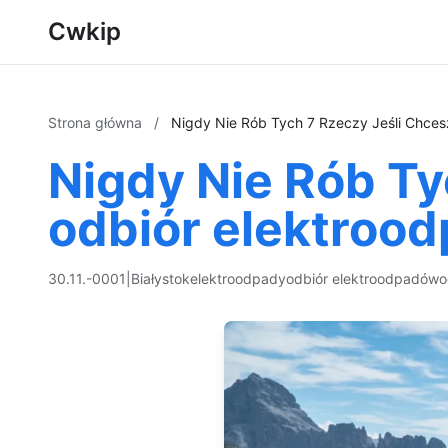
Cwkip
Strona główna
/
Nigdy Nie Rób Tych 7 Rzeczy Jeśli Chce
Nigdy Nie Rób T
odbiór elektroo
30.11.-0001
|
Białystok
elektroodpady
odbiór elektroodpadów
o