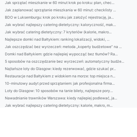
Jak sprzątać mieszkanie w 60 minut krok po kroku: plan, chec...
Jak zaplanować sprzątanie mieszkania w 60 minut: checklisty ...
BDO w Luksemburgu: krok po kroku jak założyć rejestrację, ja...
Jak wybrać najlepszy catering dietetyczny: kaloryczność, mak...
Jak wybrać catering dietetyczny: 7 kryteriów (kalorie, makro...
Najlepsze domki nad Bałtykiem: ranking lokalizacji, widoki, ...
Jak oszczędzać bez wyrzeczeń: metoda „koperty budżetowe” na ...
Domki nad Bałtykiem: gdzie najlepiej wypocząć bez tłumów? Ra...
5 sposobów na oszczędzanie bez wyrzeczeń: automatyczny budże...
Najtańsze loty do Glasgow: kiedy rezerwować, gdzie szukać pr...
Restauracje nad Bałtykiem z widokiem na morze: top miejsca n...
10-minutowy audyt przed sprzątaniem: jak profesjonalna firma...
Loty do Glasgow: 10 sposobów na tanie bilety, najlepsze pory...
Nawadnianie trawników Warszawa: kiedy najlepiej podlewać, ja...
Jak wybrać najlepszy catering dietetyczny: kalorie, makro, m...
Jak wybrać najlepsze słuchawki do pracy i muzyki? Poradnik: ...
Jak dobrać oświetlenie do wnętrza? Podpowiedzi architekta wn...
Loty do Glasgow: porównaj najlepsze trasy i lotniska, sprawd...
Architekt wnętrz: jak zaplanować funkcjonalny układ mieszkan...