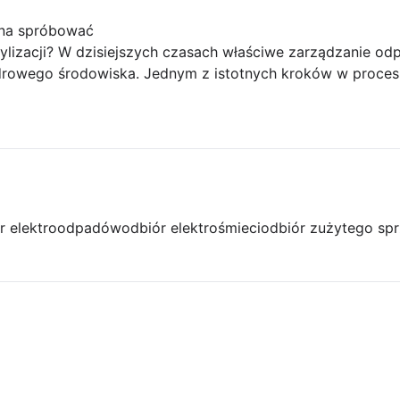
ożna spróbować
ylizacji? W dzisiejszych czasach właściwe zarządzanie odp
drowego środowiska. Jednym z istotnych kroków w procesie
r elektroodpadów
odbiór elektrośmieci
odbiór zużytego spr