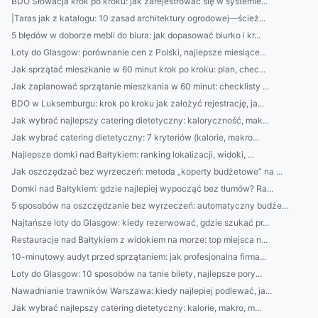
BDO Słowacja krok po kroku: jak zarejestrować się w systemie...
|Taras jak z katalogu: 10 zasad architektury ogrodowej—ścież...
5 błędów w doborze mebli do biura: jak dopasować biurko i kr...
Loty do Glasgow: porównanie cen z Polski, najlepsze miesiące...
Jak sprzątać mieszkanie w 60 minut krok po kroku: plan, chec...
Jak zaplanować sprzątanie mieszkania w 60 minut: checklisty ...
BDO w Luksemburgu: krok po kroku jak założyć rejestrację, ja...
Jak wybrać najlepszy catering dietetyczny: kaloryczność, mak...
Jak wybrać catering dietetyczny: 7 kryteriów (kalorie, makro...
Najlepsze domki nad Bałtykiem: ranking lokalizacji, widoki, ...
Jak oszczędzać bez wyrzeczeń: metoda „koperty budżetowe” na ...
Domki nad Bałtykiem: gdzie najlepiej wypocząć bez tłumów? Ra...
5 sposobów na oszczędzanie bez wyrzeczeń: automatyczny budże...
Najtańsze loty do Glasgow: kiedy rezerwować, gdzie szukać pr...
Restauracje nad Bałtykiem z widokiem na morze: top miejsca n...
10-minutowy audyt przed sprzątaniem: jak profesjonalna firma...
Loty do Glasgow: 10 sposobów na tanie bilety, najlepsze pory...
Nawadnianie trawników Warszawa: kiedy najlepiej podlewać, ja...
Jak wybrać najlepszy catering dietetyczny: kalorie, makro, m...