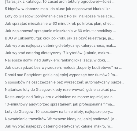
|Taras jak z katalogu: 10 zasad architektury ogrodowej—ścież...
5 błędów w doborze mebli do biura: jak dopasować biurko i kr...
Loty do Glasgow: porównanie cen z Polski, najlepsze miesiące...
Jak sprzątać mieszkanie w 60 minut krok po kroku: plan, chec...
Jak zaplanować sprzątanie mieszkania w 60 minut: checklisty ...
BDO w Luksemburgu: krok po kroku jak założyć rejestrację, ja...
Jak wybrać najlepszy catering dietetyczny: kaloryczność, mak...
Jak wybrać catering dietetyczny: 7 kryteriów (kalorie, makro...
Najlepsze domki nad Bałtykiem: ranking lokalizacji, widoki, ...
Jak oszczędzać bez wyrzeczeń: metoda „koperty budżetowe” na ...
Domki nad Bałtykiem: gdzie najlepiej wypocząć bez tłumów? Ra...
5 sposobów na oszczędzanie bez wyrzeczeń: automatyczny budże...
Najtańsze loty do Glasgow: kiedy rezerwować, gdzie szukać pr...
Restauracje nad Bałtykiem z widokiem na morze: top miejsca n...
10-minutowy audyt przed sprzątaniem: jak profesjonalna firma...
Loty do Glasgow: 10 sposobów na tanie bilety, najlepsze pory...
Nawadnianie trawników Warszawa: kiedy najlepiej podlewać, ja...
Jak wybrać najlepszy catering dietetyczny: kalorie, makro, m...
Jak wybrać najlepsze słuchawki do pracy i muzyki? Poradnik: ...