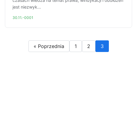
czasach wiedza na temat prawa, windykacji i oddłużeń
jest niezwyk...
30.11.-0001
« Poprzednia
1
2
3