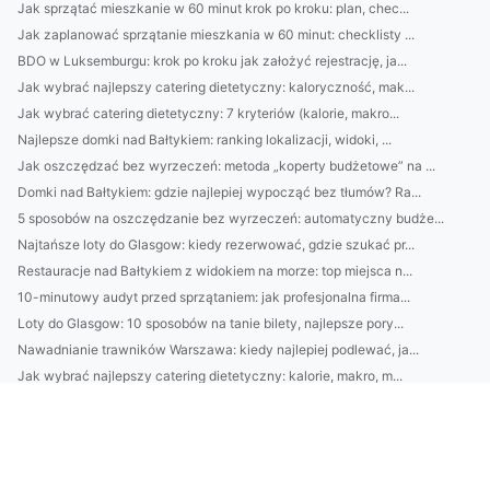
Jak sprzątać mieszkanie w 60 minut krok po kroku: plan, chec...
Jak zaplanować sprzątanie mieszkania w 60 minut: checklisty ...
BDO w Luksemburgu: krok po kroku jak założyć rejestrację, ja...
Jak wybrać najlepszy catering dietetyczny: kaloryczność, mak...
Jak wybrać catering dietetyczny: 7 kryteriów (kalorie, makro...
Najlepsze domki nad Bałtykiem: ranking lokalizacji, widoki, ...
Jak oszczędzać bez wyrzeczeń: metoda „koperty budżetowe” na ...
Domki nad Bałtykiem: gdzie najlepiej wypocząć bez tłumów? Ra...
5 sposobów na oszczędzanie bez wyrzeczeń: automatyczny budże...
Najtańsze loty do Glasgow: kiedy rezerwować, gdzie szukać pr...
Restauracje nad Bałtykiem z widokiem na morze: top miejsca n...
10-minutowy audyt przed sprzątaniem: jak profesjonalna firma...
Loty do Glasgow: 10 sposobów na tanie bilety, najlepsze pory...
Nawadnianie trawników Warszawa: kiedy najlepiej podlewać, ja...
Jak wybrać najlepszy catering dietetyczny: kalorie, makro, m...
Jak wybrać najlepsze słuchawki do pracy i muzyki? Poradnik: ...
Jak dobrać oświetlenie do wnętrza? Podpowiedzi architekta wn...
Loty do Glasgow: porównaj najlepsze trasy i lotniska, sprawd...
Architekt wnętrz: jak zaplanować funkcjonalny układ mieszkan...