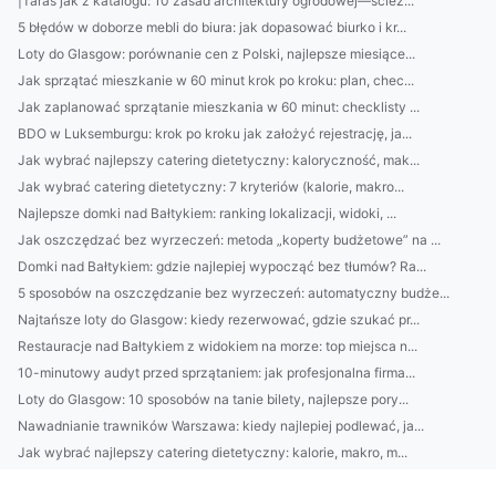
|Taras jak z katalogu: 10 zasad architektury ogrodowej—ścież...
5 błędów w doborze mebli do biura: jak dopasować biurko i kr...
Loty do Glasgow: porównanie cen z Polski, najlepsze miesiące...
Jak sprzątać mieszkanie w 60 minut krok po kroku: plan, chec...
Jak zaplanować sprzątanie mieszkania w 60 minut: checklisty ...
BDO w Luksemburgu: krok po kroku jak założyć rejestrację, ja...
Jak wybrać najlepszy catering dietetyczny: kaloryczność, mak...
Jak wybrać catering dietetyczny: 7 kryteriów (kalorie, makro...
Najlepsze domki nad Bałtykiem: ranking lokalizacji, widoki, ...
Jak oszczędzać bez wyrzeczeń: metoda „koperty budżetowe” na ...
Domki nad Bałtykiem: gdzie najlepiej wypocząć bez tłumów? Ra...
5 sposobów na oszczędzanie bez wyrzeczeń: automatyczny budże...
Najtańsze loty do Glasgow: kiedy rezerwować, gdzie szukać pr...
Restauracje nad Bałtykiem z widokiem na morze: top miejsca n...
10-minutowy audyt przed sprzątaniem: jak profesjonalna firma...
Loty do Glasgow: 10 sposobów na tanie bilety, najlepsze pory...
Nawadnianie trawników Warszawa: kiedy najlepiej podlewać, ja...
Jak wybrać najlepszy catering dietetyczny: kalorie, makro, m...
Jak wybrać najlepsze słuchawki do pracy i muzyki? Poradnik: ...