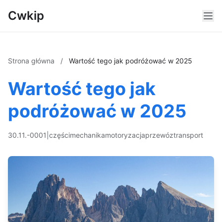
Cwkip
Strona główna
/
Wartość tego jak podróżować w 2025
Wartość tego jak
podróżować w 2025
30.11.-0001
|
części
mechanika
motoryzacja
przewóz
transport