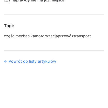
Tagi:
części
mechanika
motoryzacja
przewóz
transport
← Powrót do listy artykułów