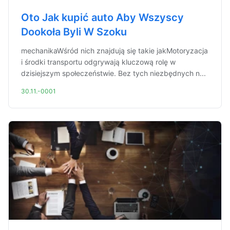
Oto Jak kupić auto Aby Wszyscy
Dookoła Byli W Szoku
mechanikaWśród nich znajdują się takie jakMotoryzacja
i środki transportu odgrywają kluczową rolę w
dzisiejszym społeczeństwie. Bez tych niezbędnych n...
30.11.-0001