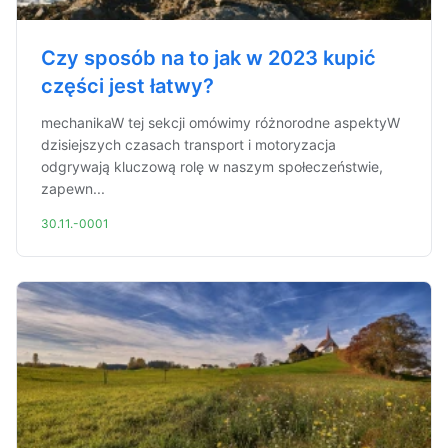
Czy sposób na to jak w 2023 kupić
części jest łatwy?
mechanikaW tej sekcji omówimy różnorodne aspektyW
dzisiejszych czasach transport i motoryzacja
odgrywają kluczową rolę w naszym społeczeństwie,
zapewn...
30.11.-0001