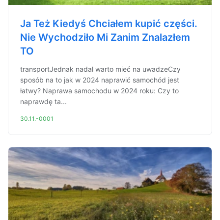
Ja Też Kiedyś Chciałem kupić części.
Nie Wychodziło Mi Zanim Znalazłem
TO
transportJednak nadal warto mieć na uwadzeCzy
sposób na to jak w 2024 naprawić samochód jest
łatwy? Naprawa samochodu w 2024 roku: Czy to
naprawdę ta...
30.11.-0001