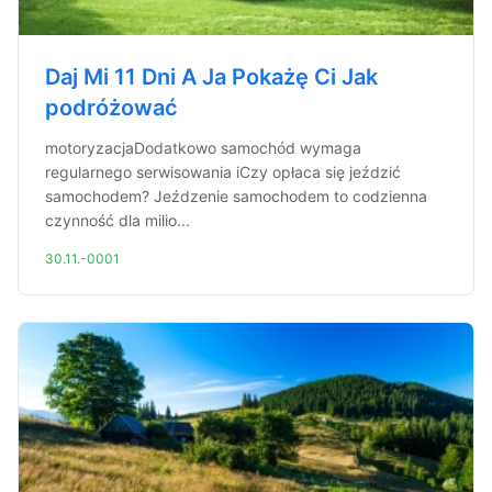
Daj Mi 11 Dni A Ja Pokażę Ci Jak
podróżować
motoryzacjaDodatkowo samochód wymaga
regularnego serwisowania iCzy opłaca się jeździć
samochodem? Jeźdzenie samochodem to codzienna
czynność dla milio...
30.11.-0001