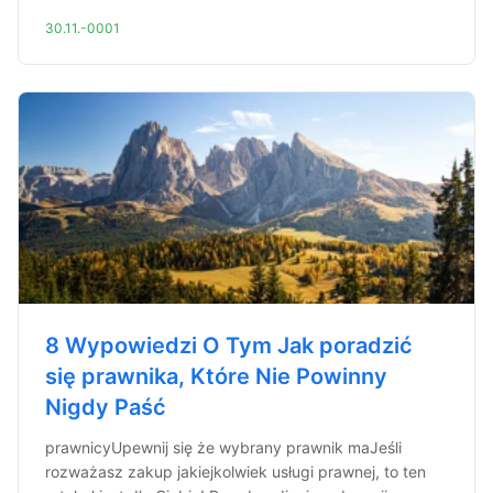
30.11.-0001
8 Wypowiedzi O Tym Jak poradzić
się prawnika, Które Nie Powinny
Nigdy Paść
prawnicyUpewnij się że wybrany prawnik maJeśli
rozważasz zakup jakiejkolwiek usługi prawnej, to ten