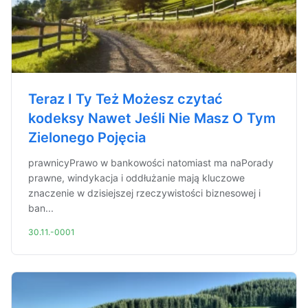
Teraz I Ty Też Możesz czytać
kodeksy Nawet Jeśli Nie Masz O Tym
Zielonego Pojęcia
prawnicyPrawo w bankowości natomiast ma naPorady
prawne, windykacja i oddłużanie mają kluczowe
znaczenie w dzisiejszej rzeczywistości biznesowej i
ban...
30.11.-0001