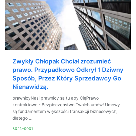
Zwykły Chłopak Chciał zrozumieć
prawo. Przypadkowo Odkrył 1 Dziwny
Sposób, Przez Który Sprzedawcy Go
Nienawidzą.
prawnicyNasi prawnicy są tu aby CięPrawo
kontraktowe - Bezpieczeństwo Twoich umów! Umowy
są fundamentem większości transakcji biznesowych,
dlatego ...
30.11.-0001