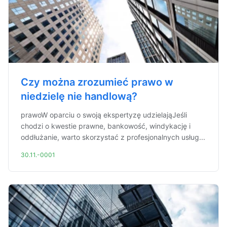
Czy można zrozumieć prawo w
niedzielę nie handlową?
prawoW oparciu o swoją ekspertyzę udzielająJeśli
chodzi o kwestie prawne, bankowość, windykację i
oddłużanie, warto skorzystać z profesjonalnych usług...
30.11.-0001