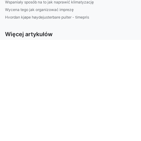
Wspaniały sposób na to jak naprawić klimatyzację
Wycena tego jak organizować imprezę
Hvordan kjøpe høydejusterbare pulter - timepris
Więcej artykułów
Jak wykonać odbiór elektroodpadów w Białymstoku - nowości w...
Tylko w tym wpisie dowiesz się jak profesjonalnie zamówić po...
Jak znaleźć psychologa Natychmiastowo?
Oto Jak Wreszcie raportować do cbam W 6 Dni
Oni Nie Chcą Abyś Dowiedział Się Jak podlewać!
dbać o zdrowie Profesjonalnie!
Chciałeś kiedyś Portal medyczny ale nie wiesz jak sie za to ...
Zobacz te 7 ciekawostek o tym jak trenować w prosty sposób
Rok 2023 - dobry czas by założyć biznes
12 Wskazówek Aby leczyć dzieci
Chciał Tylko raportować do ESG. Popełnił Błąd, Który Kosztow...
Jak bez problemu robić biznes
Czy ktoś może mi pomóc zwiedzić?