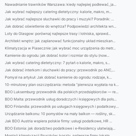
Nawadnianie trawników Warszawa: kiedy najlepiej podlewać, ja...
Jak wybrać najlepszy catering dietetyczny: kalorie, makro, m...
Jak wybrać najlepsze słuchawki do pracy i muzyki? Poradnik: ...
Jak dobrać oświetlenie do wnętrza? Podpowiedzi architekta wn...
Loty do Glasgow: porównaj najlepsze trasy i lotniska, sprawd...
Architekt wnętrz: jak zaplanować funkcjonalny układ mieszkan...
Klimatyzacja w Piasecznie: jak wybrać moc urządzenia do metr...
Kamienie do ogrodu: jak dobrać kolor i rozmiar do stylu (now...
Jak wybrać catering dietetyczny: 7 pytań o kalorie, makro, s...
Jak dobrać interkom i słuchawki do pracy: przewodnik po ANC,...
Pomysł na artykuł: Jak dobrać kamienie do ogrodu: rodzaje, k...
10-minutowy plan oszczędzania: metoda “pierwsza wypłata na k...
BDO Luksemburg: przewodnik dla polskich przedsiębiorców — re...
BDO Malta: przewodnik usług doradczych i księgowych dla pols...
BDO Finlandia: przewodnik po usługach księgowych i podatkowy...
Urządzanie balkonu: 10 pomysłów na mały balkon — rośliny, sk...
Jak BDO Austria wspiera polskie firmy: usługi podatkowe, HR ...
BDO Estonia: jak doradztwo podatkowe i e‑Residency ułatwiają...
Montaż klimatyzacji Pruszków: koszty, najlepsze firmy lokaln...