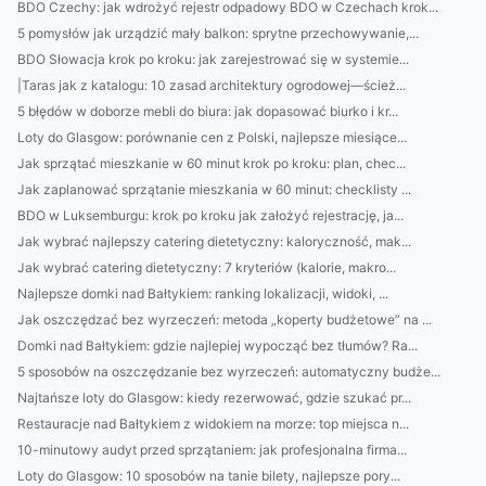
BDO Czechy: jak wdrożyć rejestr odpadowy BDO w Czechach krok...
5 pomysłów jak urządzić mały balkon: sprytne przechowywanie,...
BDO Słowacja krok po kroku: jak zarejestrować się w systemie...
|Taras jak z katalogu: 10 zasad architektury ogrodowej—ścież...
5 błędów w doborze mebli do biura: jak dopasować biurko i kr...
Loty do Glasgow: porównanie cen z Polski, najlepsze miesiące...
Jak sprzątać mieszkanie w 60 minut krok po kroku: plan, chec...
Jak zaplanować sprzątanie mieszkania w 60 minut: checklisty ...
BDO w Luksemburgu: krok po kroku jak założyć rejestrację, ja...
Jak wybrać najlepszy catering dietetyczny: kaloryczność, mak...
Jak wybrać catering dietetyczny: 7 kryteriów (kalorie, makro...
Najlepsze domki nad Bałtykiem: ranking lokalizacji, widoki, ...
Jak oszczędzać bez wyrzeczeń: metoda „koperty budżetowe” na ...
Domki nad Bałtykiem: gdzie najlepiej wypocząć bez tłumów? Ra...
5 sposobów na oszczędzanie bez wyrzeczeń: automatyczny budże...
Najtańsze loty do Glasgow: kiedy rezerwować, gdzie szukać pr...
Restauracje nad Bałtykiem z widokiem na morze: top miejsca n...
10-minutowy audyt przed sprzątaniem: jak profesjonalna firma...
Loty do Glasgow: 10 sposobów na tanie bilety, najlepsze pory...