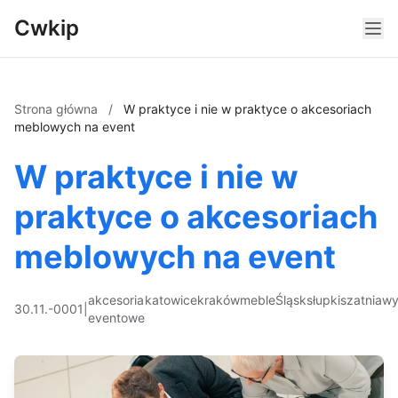
Cwkip
Strona główna
/
W praktyce i nie w praktyce o akcesoriach
meblowych na event
W praktyce i nie w
praktyce o akcesoriach
meblowych na event
akcesoria
katowice
kraków
meble
Śląsk
słupki
szatnia
wy
30.11.-0001
|
eventowe