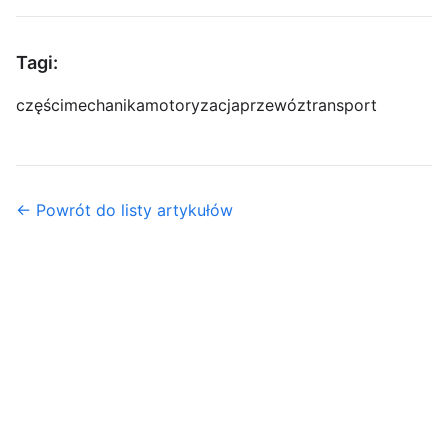
Tagi:
części
mechanika
motoryzacja
przewóz
transport
← Powrót do listy artykułów