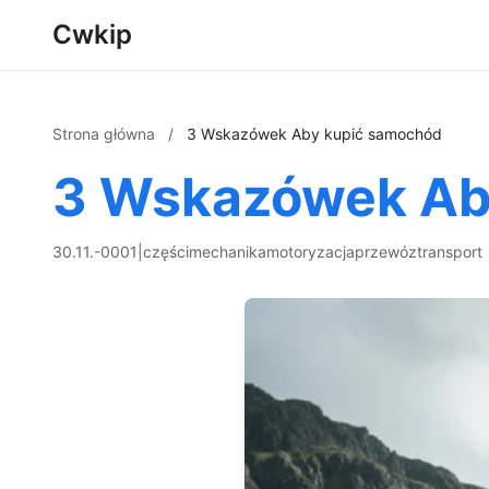
Cwkip
Strona główna
/
3 Wskazówek Aby kupić samochód
3 Wskazówek Ab
30.11.-0001
|
części
mechanika
motoryzacja
przewóz
transport