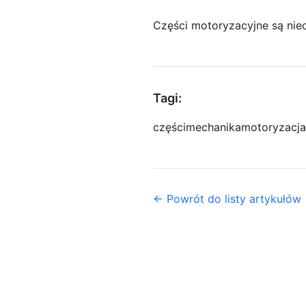
Części motoryzacyjne są n
Tagi:
części
mechanika
motoryzacja
← Powrót do listy artykułów