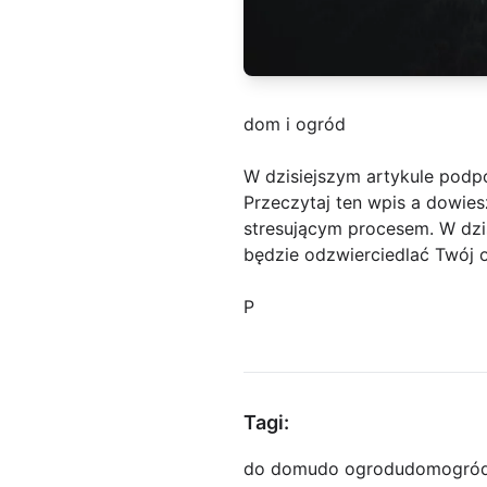
dom i ogród
W dzisiejszym artykule podp
Przeczytaj ten wpis a dowie
stresującym procesem. W dzis
będzie odzwierciedlać Twój os
P
Tagi:
do domu
do ogrodu
dom
ogró