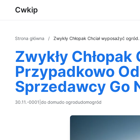
Cwkip
Strona główna
/
Zwykły Chłopak Chciał wyposażyć ogród.
Zwykły Chłopak 
Przypadkowo Odk
Sprzedawcy Go 
30.11.-0001
|
do domu
do ogrodu
dom
ogród