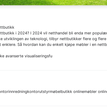
ttbutikk
tbutikk i 2024? I 2024 vil netthandel bli enda mer populær
utviklingen av teknologi, tilbyr nettbutikker flere og flere a
 enklere. Så hvordan kan du enkelt kjøpe møbler i en nettb
uke avanserte visualiseringsfu
ontorinnredning
kontorutstyr
møbelbutikk online
møbler onlin