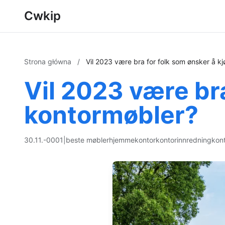
Cwkip
Strona główna
/
Vil 2023 være bra for folk som ønsker å k
Vil 2023 være bra
kontormøbler?
30.11.-0001
|
beste møbler
hjemmekontor
kontorinnredning
kont