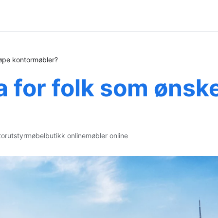
jøpe kontormøbler?
 for folk som ønske
orutstyr
møbelbutikk online
møbler online