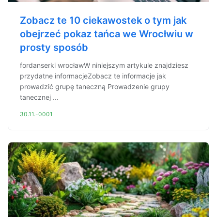
Zobacz te 10 ciekawostek o tym jak
obejrzeć pokaz tańca we Wrocłwiu w
prosty sposób
fordanserki wrocławW niniejszym artykule znajdziesz
przydatne informacjeZobacz te informacje jak
prowadzić grupę taneczną Prowadzenie grupy
tanecznej ...
30.11.-0001