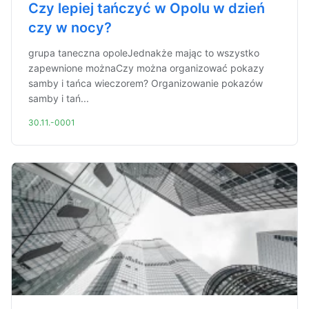
Czy lepiej tańczyć w Opolu w dzień
czy w nocy?
grupa taneczna opoleJednakże mając to wszystko
zapewnione możnaCzy można organizować pokazy
samby i tańca wieczorem? Organizowanie pokazów
samby i tań...
30.11.-0001