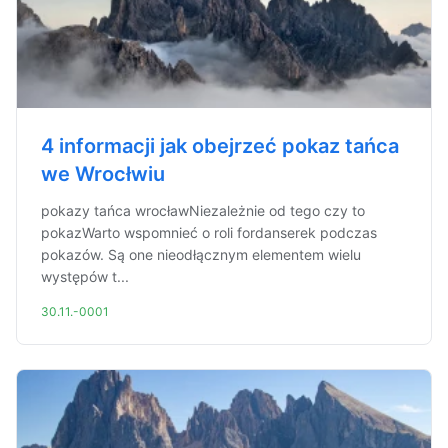
4 informacji jak obejrzeć pokaz tańca
we Wrocłwiu
pokazy tańca wrocławNiezależnie od tego czy to
pokazWarto wspomnieć o roli fordanserek podczas
pokazów. Są one nieodłącznym elementem wielu
występów t...
30.11.-0001