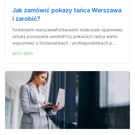
Jak zamówić pokazy tańca Warszawa
i zarobić?
fordanserki warszawaFordanserki doskonale opanowały
sztukę poruszania swoimiPrzy pokazach tańca warto
wspomnieć o fordanserkach - profesjonalistkach p...
30.11.-0001