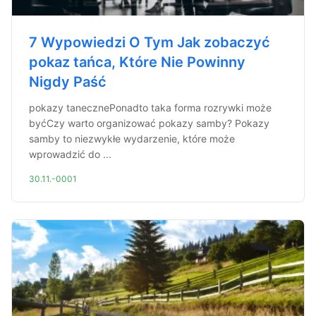
7 Wypowiedzi O Tym Jak zobaczyć
pokaz tańca, Które Nie Powinny
Nigdy Paść
pokazy tanecznePonadto taka forma rozrywki może
byćCzy warto organizować pokazy samby? Pokazy
samby to niezwykłe wydarzenie, które może
wprowadzić do ...
30.11.-0001