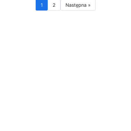
1
2
Następna »