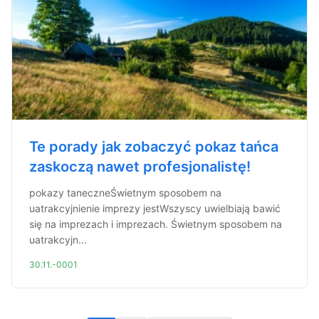
Te porady jak zobaczyć pokaz tańca
zaskoczą nawet profesjonalistę!
pokazy taneczneŚwietnym sposobem na
uatrakcyjnienie imprezy jestWszyscy uwielbiają bawić
się na imprezach i imprezach. Świetnym sposobem na
uatrakcyjn...
30.11.-0001