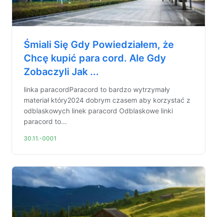
Śmiali Się Gdy Powiedziałem, że
Chcę kupić para cord. Ale Gdy
Zobaczyli Jak ...
linka paracordParacord to bardzo wytrzymały
materiał który2024 dobrym czasem aby korzystać z
odblaskowych linek paracord Odblaskowe linki
paracord to...
30.11.-0001