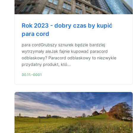
Rok 2023 - dobry czas by kupić
para cord
para cordGrubszy sznurek będzie bardziej
wytrzymały aleJak fajnie kupować paracord
odblaskowy? Paracord odblaskowy to niezwykle
przydatny produkt, któ...
30.11.-0001