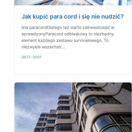
Jak kupić para cord i się nie nudzić?
lina paracordDlatego też warto zainwestować w
sprawdzonyParacord odblaskowy to niezbędny
element każdego zestawu survivalowego. To
niezwykle wszechstr...
30.11.-0001