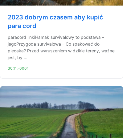
2023 dobrym czasem aby kupić
para cord
paracord linkiHamak survivalowy to podstawa –
jegoPrzygoda survivalowa – Co spakować do
plecaka? Przed wyruszeniem w dzikie tereny, ważne
jest, by ...
30.11.-0001