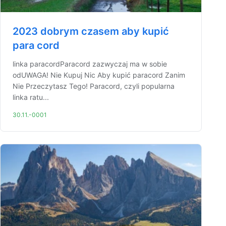
2023 dobrym czasem aby kupić
para cord
linka paracordParacord zazwyczaj ma w sobie
odUWAGA! Nie Kupuj Nic Aby kupić paracord Zanim
Nie Przeczytasz Tego! Paracord, czyli popularna
linka ratu...
30.11.-0001