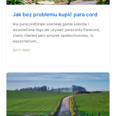
Jak bez problemu kupić para cord
lina paracordDzięki szerokiej gamie kolorów i
wzorówCena tego jak używać paracordu Paracord,
znany również jako sznurek spadochronowy, to
wszechstronn...
30.11.-0001