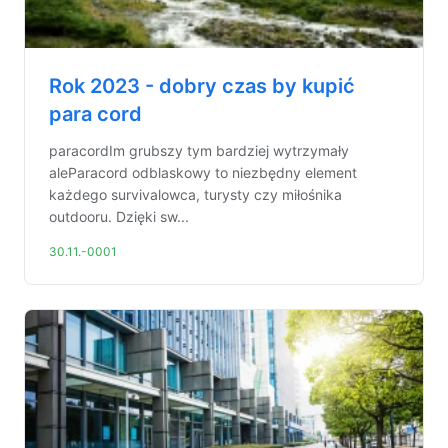
Rok 2023 - dobry czas by kupić
para cord
paracordIm grubszy tym bardziej wytrzymały
aleParacord odblaskowy to niezbędny element
każdego survivalowca, turysty czy miłośnika
outdooru. Dzięki sw...
30.11.-0001