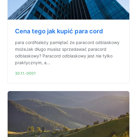
Cena tego jak kupić para cord
para cordNależy pamiętać że paracord odblaskowy
możeJak długo musisz sprzedawać paracord
odblaskowy? Paracord odblaskowy jest nie tylko
praktycznym, a...
30.11.-0001