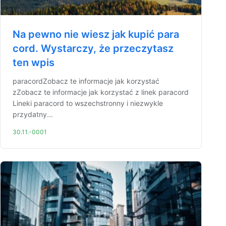
Na pewno nie wiesz jak kupić para
cord. Wystarczy, że przeczytasz
ten wpis
paracordZobacz te informacje jak korzystać
zZobacz te informacje jak korzystać z linek paracord
Lineki paracord to wszechstronny i niezwykle
przydatny...
30.11.-0001