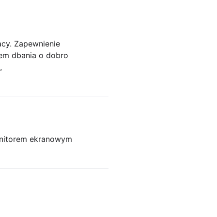
acy. Zapewnienie
em dbania o dobro
,
onitorem ekranowym