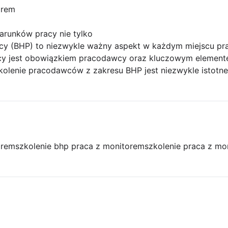
orem
runków pracy nie tylko
acy (BHP) to niezwykle ważny aspekt w każdym miejscu pr
y jest obowiązkiem pracodawcy oraz kluczowym element
kolenie pracodawców z zakresu BHP jest niezwykle istotne
orem
szkolenie bhp praca z monitorem
szkolenie praca z m