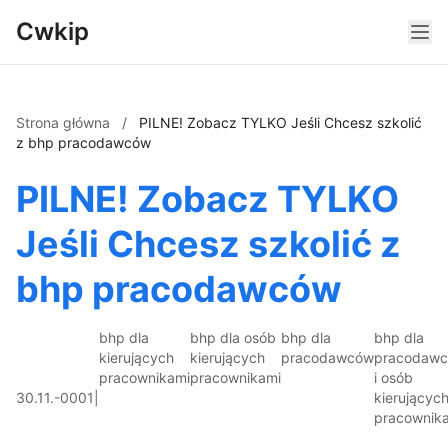
Cwkip
Strona główna
/
PILNE! Zobacz TYLKO Jeśli Chcesz szkolić
z bhp pracodawców
PILNE! Zobacz TYLKO
Jeśli Chcesz szkolić z
bhp pracodawców
bhp dla
bhp dla osób
bhp dla
bhp dla
kierujących
kierujących
pracodawców
pracodaw
pracownikami
pracownikami
i osób
30.11.-0001
|
kierującyc
pracownik