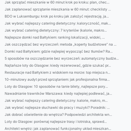
Jak sprzątać mieszkanie w 60 minut krok po kroku: plan, chec...
Jak zaplanować sprzątanie mieszkania w 60 minut: checklisty ...
BDO w Luksemburgu: krok po kroku jak założyć rejestrację, ja...
Jak wybrać najlepszy catering dietetyczny: kaloryczność, mak...
Jak wybrać catering dietetyczny: 7 kryteriów (kalorie, makro...
Najlepsze domki nad Bałtykiem: ranking lokalizacji, widoki, ...
Jak oszczędzać bez wyrzeczeń: metoda „koperty budżetowe” na ...
Domki nad Bałtykiem: gdzie najlepiej wypocząć bez tłumów? Ra...
5 sposobów na oszczędzanie bez wyrzeczeń: automatyczny budże...
Najtańsze loty do Glasgow: kiedy rezerwować, gdzie szukać pr...
Restauracje nad Bałtykiem z widokiem na morze: top miejsca n...
10-minutowy audyt przed sprzątaniem: jak profesjonalna firma...
Loty do Glasgow: 10 sposobów na tanie bilety, najlepsze pory...
Nawadnianie trawników Warszawa: kiedy najlepiej podlewać, ja...
Jak wybrać najlepszy catering dietetyczny: kalorie, makro, m...
Jak wybrać najlepsze słuchawki do pracy i muzyki? Poradnik: ...
Jak dobrać oświetlenie do wnętrza? Podpowiedzi architekta wn...
Loty do Glasgow: porównaj najlepsze trasy i lotniska, sprawd...
Architekt wnętrz: jak zaplanować funkcjonalny układ mieszkan...