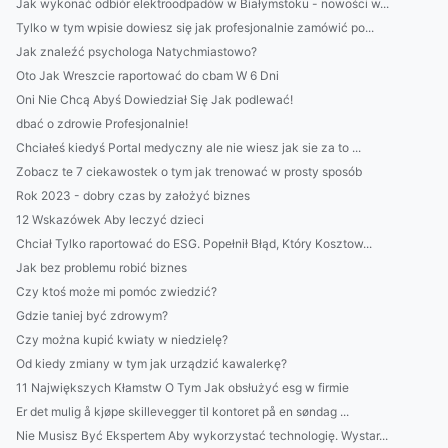
Jak wykonać odbiór elektroodpadów w Białymstoku - nowości w...
Tylko w tym wpisie dowiesz się jak profesjonalnie zamówić po...
Jak znaleźć psychologa Natychmiastowo?
Oto Jak Wreszcie raportować do cbam W 6 Dni
Oni Nie Chcą Abyś Dowiedział Się Jak podlewać!
dbać o zdrowie Profesjonalnie!
Chciałeś kiedyś Portal medyczny ale nie wiesz jak sie za to ...
Zobacz te 7 ciekawostek o tym jak trenować w prosty sposób
Rok 2023 - dobry czas by założyć biznes
12 Wskazówek Aby leczyć dzieci
Chciał Tylko raportować do ESG. Popełnił Błąd, Który Kosztow...
Jak bez problemu robić biznes
Czy ktoś może mi pomóc zwiedzić?
Gdzie taniej być zdrowym?
Czy można kupić kwiaty w niedzielę?
Od kiedy zmiany w tym jak urządzić kawalerkę?
11 Największych Kłamstw O Tym Jak obsłużyć esg w firmie
Er det mulig å kjøpe skillevegger til kontoret på en søndag ...
Nie Musisz Być Ekspertem Aby wykorzystać technologię. Wystar...