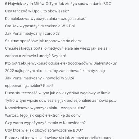
6 Największych Mitów O Tym Jak złożyć sprawozdanie BDO
Czy tańczyć w Opolu to obowiązek?
Kompleksowa wypożyczalnia - czego szukać
Oto Jak wyposażyć mieszkanie W 6 Dni
Jak Portal medyczny i zarobić?
Szukam sposóbów jak raportować do cbam
Chciałeś kiedyś portal o medycynie ale nie wiesz jak sie za ...
zadbać o zdrowie i urodę? Szybko!
Kto potrzebuje wykonać odbiór elektroodpadów w Białymstoku?
2022 najlepszym okresem aby zamontować klimatyzację
Jak Portal medyczny - nowości w 2024
oppbevaringsmøbler? Rask!
Duża skuteczność w tym jak obliczyć ślad węglowy w firmie
Tylko w tym wpisie dowiesz się jak profesjonalnie zamówić po...
Kompleksowa wypożyczalnia - czego szukać
Wartość tego jak kupić elektronikę do domu
Czy warto wypożyczyć meble w Katowicach?
Czy ktoś wie jak złożyć sprawozdanie BDO?
Przeczytaj ten wpis a dowiesz się jak zdobyć certyfiakt ecov...