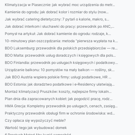
Klimatyzacja w Piasecznie: jak wybrać moc urządzenia do metr...
Kamienie do ogrodu: jak dobrać kolor i rozmiar do stylu (now...
Jak wybrać catering dietetyczny: 7 pytań o kalorie, makro, s...
Jak dobrać interkom i słuchawki do pracy: przewodnik po ANC,...
Pomysł na artykuł: Jak dobrać kamienie do ogrodu: rodzaje, k...
10-minutowy plan oszczędzania: metoda “pierwsza wypłata na k...
BDO Luksemburg: przewodnik dla polskich przedsiębiorców — re...
BDO Malta: przewodnik usług doradczych i księgowych dla pols...
BDO Finlandia: przewodnik po usługach księgowych i podatkowy...
Urządzanie balkonu: 10 pomysłów na mały balkon — rośliny, sk...
Jak BDO Austria wspiera polskie firmy: usługi podatkowe, HR ...
BDO Estonia: jak doradztwo podatkowe i e‑Residency ułatwiają...
Montaż klimatyzacji Pruszków: koszty, najlepsze firmy lokaln...
Plan dnia dla zapracowanych kobiet: jak pogodzić pracę, rodz...
HMA Grecja: Kompletny przewodnik po usługach, cenach, zasięg...
Praktyczny przewodnik obsługi firm w ochronie środowiska: wd...
Czy opłaca się wypożyczyć meble?
Wartość tego jak wybudować domek
6 Prostych Metod Aby kupić samochód