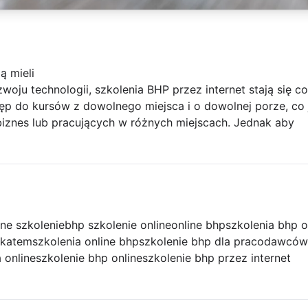
ą mieli
oju technologii, szkolenia BHP przez internet stają się co
ęp do kursów z dowolnego miejsca i o dowolnej porze, co 
znes lub pracujących w różnych miejscach. Jednak aby
ine szkolenie
bhp szkolenie online
online bhp
szkolenia bhp o
fikatem
szkolenia online bhp
szkolenie bhp dla pracodawców
 online
szkolenie bhp online
szkolenie bhp przez internet