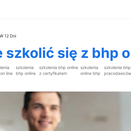
 W 12 Dni
szkolić się z bhp o
lenia
szkolenia
szkolenia bhp online
szkolenia
szkolenie bhp
on line
bhp online
z certyfikatem
online bhp
pracodawców 