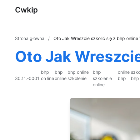
Cwkip
Strona główna
/
Oto Jak Wreszcie szkolić się z bhp online
Oto Jak Wreszcie 
bhp
bhp
bhp online
bhp
online
szko
30.11.-0001
|
on line
online
szkolenie
szkolenie
bhp
bhp 
online