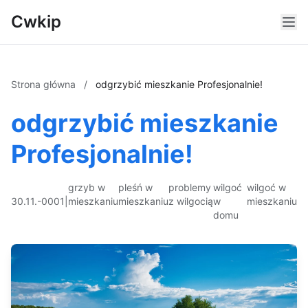
Cwkip
Strona główna
/
odgrzybić mieszkanie Profesjonalnie!
odgrzybić mieszkanie
Profesjonalnie!
grzyb w
pleśń w
problemy
wilgoć
wilgoć w
30.11.-0001
|
mieszkaniu
mieszkaniu
z wilgocią
w
mieszkaniu
domu