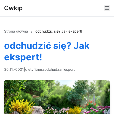
Cwkip
Strona główna
/
odchudzić się? Jak ekspert!
odchudzić się? Jak
ekspert!
30.11.-0001
|
diety
fitness
odchudzanie
sport