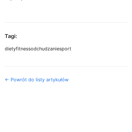
Tagi:
diety
fitness
odchudzanie
sport
← Powrót do listy artykułów