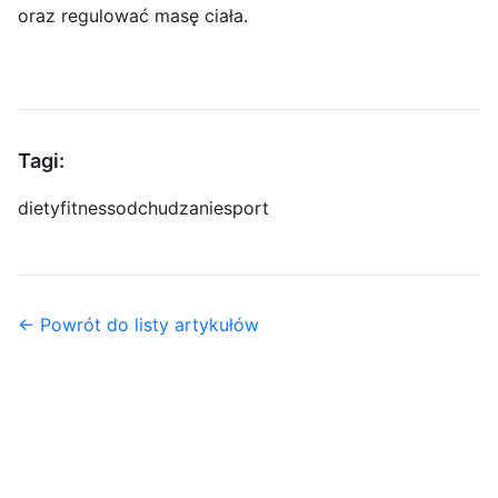
oraz regulować masę ciała.
Tagi:
diety
fitness
odchudzanie
sport
← Powrót do listy artykułów