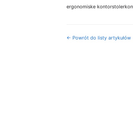
ergonomiske kontorstoler
kon
← Powrót do listy artykułów