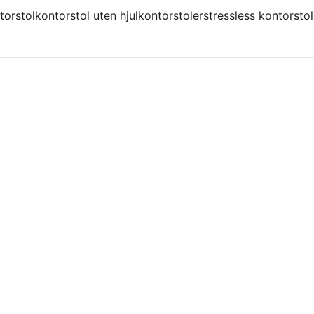
torstol
kontorstol uten hjul
kontorstoler
stressless kontorstol