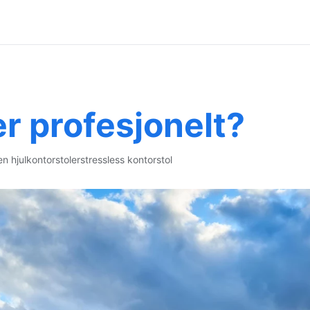
er profesjonelt?
en hjul
kontorstoler
stressless kontorstol