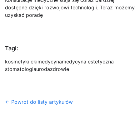
Konsultacje medyczne staja się coraz bardziej
dostępne dzięki rozwojowi technologii. Teraz możemy
uzyskać poradę
Tagi:
kosmetyki
leki
medycyna
medycyna estetyczna
stomatologia
uroda
zdrowie
← Powrót do listy artykułów