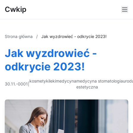
Cwkip
Strona główna
/
Jak wyzdrowieć - odkrycie 2023!
Jak wyzdrowieć -
odkrycie 2023!
kosmetyki
leki
medycyna
medycyna
stomatologia
urod
30.11.-0001
|
estetyczna