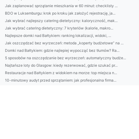
Jak zaplanować sprzątanie mieszkania w 60 minut: checklisty ...
BDO w Luksemburgu: krok po kroku jak założyć rejestrację, ja...
Jak wybrać najlepszy catering dietetyczny: kaloryczność, mak...
Jak wybrać catering dietetyczny: 7 kryteriów (kalorie, makro...
Najlepsze domki nad Bałtykiem: ranking lokalizacji, widoki, ...
Jak oszczędzać bez wyrzeczeń: metoda „koperty budżetowe” na ...
Domki nad Bałtykiem: gdzie najlepiej wypocząć bez tłumów? Ra...
5 sposobów na oszczędzanie bez wyrzeczeń: automatyczny budże...
Najtańsze loty do Glasgow: kiedy rezerwować, gdzie szukać pr...
Restauracje nad Bałtykiem z widokiem na morze: top miejsca n...
10-minutowy audyt przed sprzątaniem: jak profesjonalna firma...
Loty do Glasgow: 10 sposobów na tanie bilety, najlepsze pory...
Nawadnianie trawników Warszawa: kiedy najlepiej podlewać, ja...
Jak wybrać najlepszy catering dietetyczny: kalorie, makro, m...
Jak wybrać najlepsze słuchawki do pracy i muzyki? Poradnik: ...
Jak dobrać oświetlenie do wnętrza? Podpowiedzi architekta wn...
Loty do Glasgow: porównaj najlepsze trasy i lotniska, sprawd...
Architekt wnętrz: jak zaplanować funkcjonalny układ mieszkan...