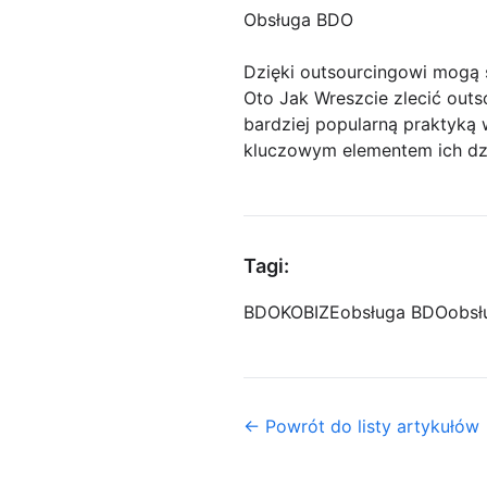
Obsługa BDO
Dzięki outsourcingowi mogą 
Oto Jak Wreszcie zlecić outs
bardziej popularną praktyką 
kluczowym elementem ich dzia
Tagi:
BDO
KOBIZE
obsługa BDO
obsł
← Powrót do listy artykułów