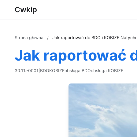
Cwkip
Strona główna
/
Jak raportować do BDO i KOBIZE Natych
Jak raportować 
30.11.-0001
|
BDO
KOBIZE
obsługa BDO
obsługa KOBIZE