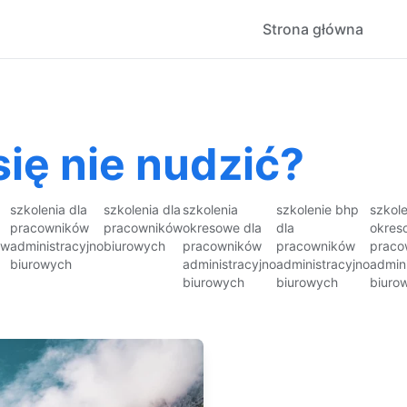
Strona główna
się nie nudzić?
szkolenia dla
szkolenia dla
szkolenia
szkolenie bhp
szkol
pracowników
pracowników
okresowe dla
dla
okres
ów
administracyjno
biurowych
pracowników
pracowników
praco
biurowych
administracyjno
administracyjno
admin
biurowych
biurowych
biuro