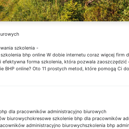
iurowych
wania szkolenia -
szkolenia bhp online W dobie internetu coraz więcej firm 
i efektywna forma szkolenia, która pozwala zaoszczędzić c
ie BHP online? Oto 11 prostych metod, które pomogą Ci d
bhp dla pracowników administracyjno biurowych
ów biurowych
okresowe szkolenie bhp dla pracowników ad
racowników administracyjno biurowych
szkolenia bhp admin