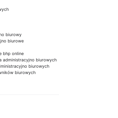
wych
jno biurowy
yjno biurowe
e bhp online
a administracyjno biurowych
ministracyjno biurowych
wników biurowych