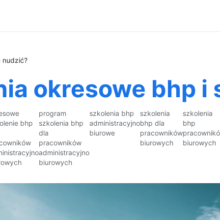
e nudzić?
nia okresowe bhp i 
esowe
program
szkolenia bhp
szkolenia
szkolenia
olenie bhp
szkolenia bhp
administracyjno
bhp dla
bhp
dla
biurowe
pracowników
pracownik
cowników
pracowników
biurowych
biurowych
inistracyjno
administracyjno
rowych
biurowych