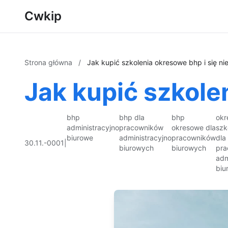
Cwkip
Strona główna
/
Jak kupić szkolenia okresowe bhp i się ni
Jak kupić szkole
bhp
bhp dla
bhp
okr
administracyjno
pracowników
okresowe dla
szk
biurowe
administracyjno
pracowników
dla
30.11.-0001
|
biurowych
biurowych
pra
adm
biu