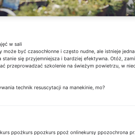
jęć w sali
y może być czasochłonne i często nudne, ale istnieje jedn
stanie się przyjemniejsza i bardziej efektywna. Otóż, zami
ać przeprowadzać szkolenie na świeżym powietrzu, w niec
wania technik resuscytacji na manekinie, mo?
kurs ppoż
kurs ppoz
kurs ppoż online
kursy ppoz
ochrona p