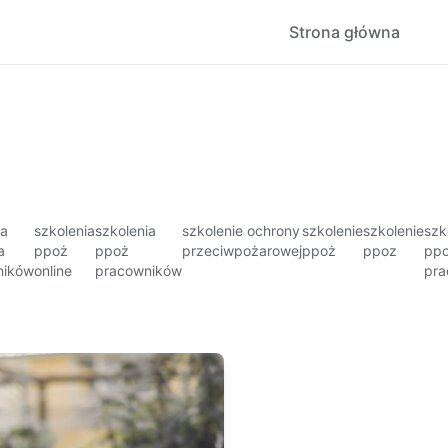
Strona główna
ia
szkolenia
szkolenia
szkolenie ochrony
szkolenie
szkolenie
szk
a
ppoż
ppoż
przeciwpożarowej
ppoż
ppoz
ppo
ników
online
pracowników
pra