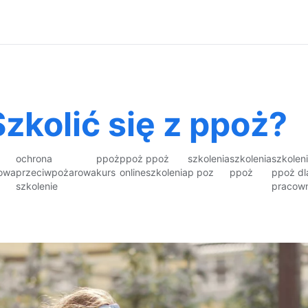
zkolić się z ppoż?
ochrona
ppoż
ppoż
ppoż
szkolenia
szkolenia
szkolen
owa
przeciwpożarowa
kurs
online
szkolenia
p poz
ppoż
ppoż dl
szkolenie
pracow