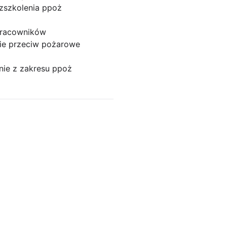
z
szkolenia ppoż
pracowników
ie przeciw pożarowe
nie z zakresu ppoż