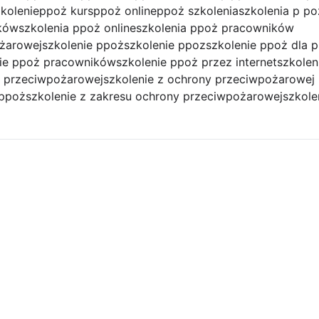
kolenie
ppoż kurs
ppoż online
ppoż szkolenia
szkolenia p po
ików
szkolenia ppoż online
szkolenia ppoż pracowników
ożarowej
szkolenie ppoż
szkolenie ppoz
szkolenie ppoż dla 
nie ppoż pracowników
szkolenie ppoż przez internet
szkolen
y przeciwpożarowej
szkolenie z ochrony przeciwpożarowej
 ppoż
szkolenie z zakresu ochrony przeciwpożarowej
szkole