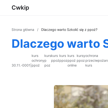
Cwkip
Strona główna
/
Dlaczego warto Szkolić się z ppoż?
Dlaczego warto S
kurs
kurs
kurs
kurs
kurs
kursy
ochrona
ochrony
p
ppoż
ppoz
ppoż
ppoz
przeciwpożar
30.11.-0001
|
ppoż
poz
online
kurs