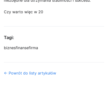
niezbędne dla utrzymania stabilności i sukcesu.
Czy warto więc w 20
Tagi:
biznes
finanse
firma
← Powrót do listy artykułów