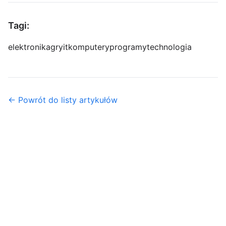
Tagi:
elektronika
gry
it
komputery
programy
technologia
← Powrót do listy artykułów