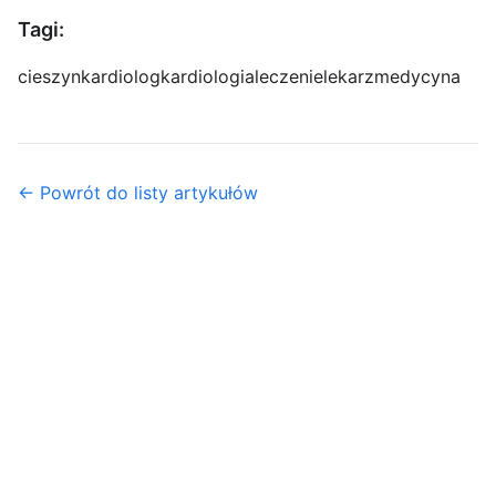
Tagi:
cieszyn
kardiolog
kardiologia
leczenie
lekarz
medycyna
← Powrót do listy artykułów